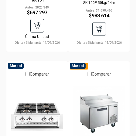
Hudson
SK-120P 50kg/24hr
Antes:
$820.349
Antes:
$1.098.460
$697.297
$988.614
Última Unidad
Oferta válida hasta:
14/09/2026
Oferta válida hasta:
14/09/2026
Marsol
Marsol
Preventa
Comparar
Comparar