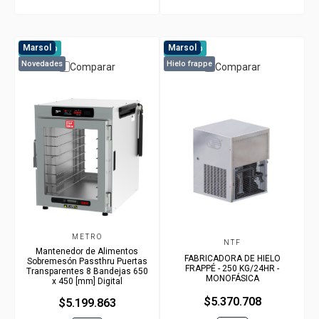
Marsol
Marsol
A pedido
A pedido
Novedades
Hielo frappe
Comparar
Comparar
METRO
NTF
Mantenedor de Alimentos
FABRICADORA DE HIELO
Sobremesón Passthru Puertas
FRAPPÉ - 250 KG/24HR -
Transparentes 8 Bandejas 650
MONOFÁSICA
x 450 [mm] Digital
$5.370.708
$5.199.863