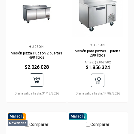
HUDSON
HUDSON
Mesón para pizzas 1 puerta
Mesón pizza Hudson 2 puertas
280 litros
498 litros
Antes:
$2.062.582
$2.026.028
$1.856.324
Oferta válida hasta:
31/12/2026
Oferta válida hasta:
14/09/2026
Marsol
Marsol
Preventa
A pedido
Novedades
Comparar
Comparar