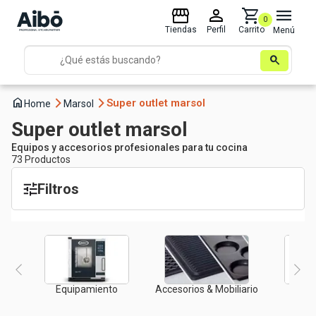
storefront
person
shopping_cart
menu
0
Tiendas
Perfil
Carrito
Menú
search
home
arrow_forward_ios
arrow_forward_ios
Super outlet marsol
Home
Marsol
Super outlet marsol
Equipos y accesorios profesionales para tu cocina
73
Product
os
Filtros
Equipamiento
Accesorios & Mobiliario
I