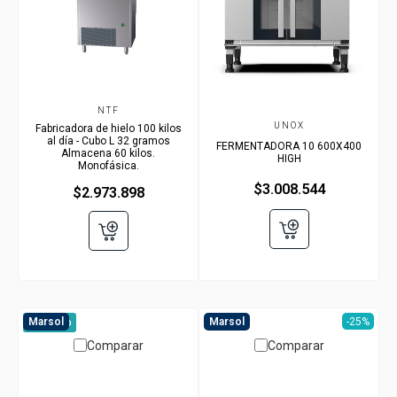
NTF
UNOX
Fabricadora de hielo 100 kilos
al día - Cubo L 32 gramos
FERMENTADORA 10 600X400
Almacena 60 kilos.
HIGH
Monofásica.
$3.008.544
$2.973.898
Marsol
Marsol
-25%
A pedido
Comparar
Comparar