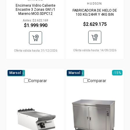
HUDSON
Encimera Vidrio Caliente
Encastre 3 Zonas GN1/1
FABRICADORA DE HIELO DE
Mareno MOD.SDPC12
100 KG/24HR Y 4KG BIN
Antes:
$2.622.169
$2.629.175
$1.999.990
Oferta válida hasta:
14/09/2026
Oferta válida hasta:
31/12/2026
Marsol
Marsol
-15%
A pedido
A pedido
Comparar
Comparar