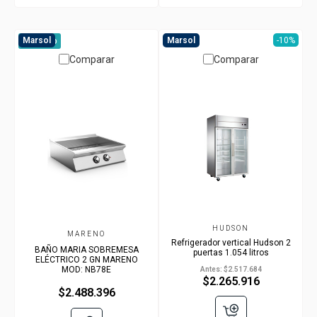
Marsol
Marsol
-10%
A pedido
Comparar
Comparar
HUDSON
MARENO
Refrigerador vertical Hudson 2
BAÑO MARIA SOBREMESA
puertas 1.054 litros
ELÉCTRICO 2 GN MARENO
MOD: NB78E
Antes:
$2.517.684
$2.265.916
$2.488.396