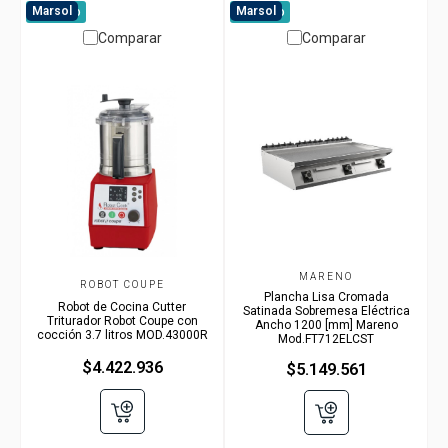
Marsol
Marsol
A pedido
A pedido
Comparar
Comparar
MARENO
ROBOT COUPE
Plancha Lisa Cromada
Robot de Cocina Cutter
Satinada Sobremesa Eléctrica
Triturador Robot Coupe con
Ancho 1200 [mm] Mareno
cocción 3.7 litros MOD.43000R
Mod.FT712ELCST
$4.422.936
$5.149.561