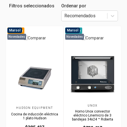
Filtros seleccionados
Ordenar por
Recomendados
Marsol
Marsol
Preventa
A pedido
Novedades
Novedades
Comparar
Comparar
UNOX
HUDSON EQUIPMENT
Horno Unox convector
Cocina de inducción eléctrica
eléctrico Linemicro de 3
1 plato Hudson
bandejas 34x24 ™ Roberta