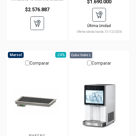
$1.690.000
$2.576.887
Última Unidad
Oferta válida hasta:
31/12/2026
Marsol
-24%
Marsol
Cubo hielo L
Comparar
Comparar
MARENO