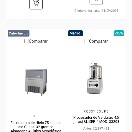
Oferta válida hasta:
14/09/2026
Marsol
Marsol
-35%
Cubo hielo L
Comparar
Comparar
ROBOT COUPE
NTF
Procesador de Verduras 4.5
[litros] BLIXER 4 MOD: 33208
Fabricadora de Hielo 75 kilos al
día Cubo L 32 gramos
Antes:
$2.597.464
Almacena 40 kilos Monofásica