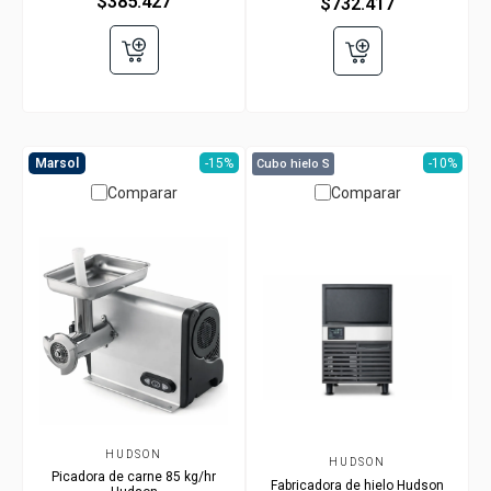
$385.427
$732.417
Marsol
-15%
Marsol
-10%
Cubo hielo S
Comparar
Comparar
HUDSON
HUDSON
Picadora de carne 85 kg/hr
Fabricadora de hielo Hudson