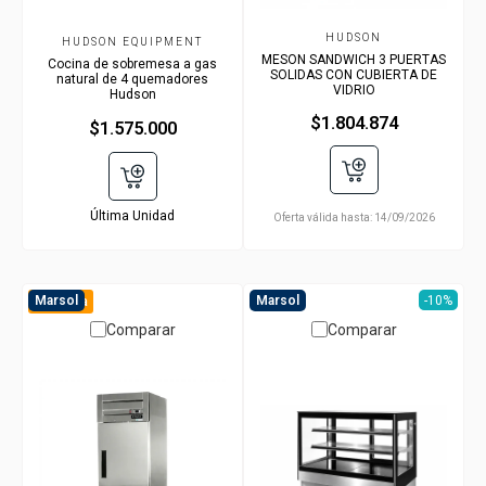
HUDSON
HUDSON EQUIPMENT
MESON SANDWICH 3 PUERTAS
Cocina de sobremesa a gas
SOLIDAS CON CUBIERTA DE
natural de 4 quemadores
VIDRIO
Hudson
$1.804.874
$1.575.000
Última Unidad
Oferta válida hasta:
14/09/2026
Marsol
Marsol
-10%
Preventa
Comparar
Comparar