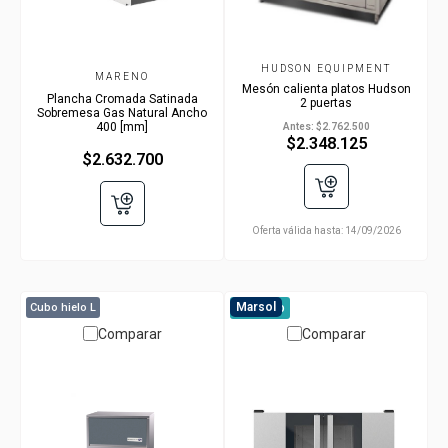
HUDSON EQUIPMENT
MARENO
Mesón calienta platos Hudson
Plancha Cromada Satinada
2 puertas
Sobremesa Gas Natural Ancho
400 [mm]
Antes:
$2.762.500
$2.348.125
$2.632.700
Oferta válida hasta:
14/09/2026
Marsol
Marsol
Cubo hielo L
A pedido
Comparar
Comparar