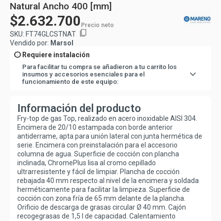
Natural Ancho 400 [mm]
$2.632.700
Precio neto
content_copy
SKU:
FT74GLCSTNAT
Vendido por:
Marsol
info
Requiere instalación
Para facilitar tu compra se añadieron a tu carrito los
expand_more
insumos y accesorios esenciales para el
funcionamiento de este equipo:
1
-
Flexible gas 3/4, largo 1.5 MT, terminales 3/
1
-
4 Patas de Acero Inoxidable Mareno para
Instalación sobre Bases
Información del producto
Pero no te preocupes, lo haremos fácil para ti y los
Fry-top de gas Top, realizado en acero inoxidable AISI 304.
agregaremos directo en tu carro de compra.
Encimera de 20/10 estampada con borde anterior
antiderrame, apta para unión lateral con junta hermética de
serie. Encimera con preinstalación para el accesorio
columna de agua. Superficie de cocción con plancha
inclinada, ChromePlus lisa al cromo cepillado
ultrarresistente y fácil de limpiar. Plancha de cocción
rebajada 40 mm respecto al nivel de la encimera y soldada
herméticamente para facilitar la limpieza. Superficie de
cocción con zona fría de 65 mm delante de la plancha.
Orificio de descarga de grasas circular Ø 40 mm. Cajón
recogegrasas de 1,5 l de capacidad. Calentamiento