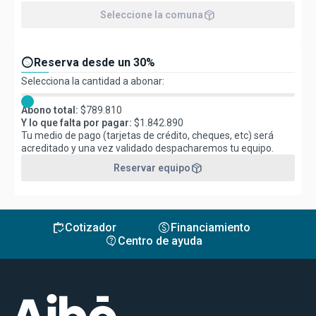
package_2
Seleccione la comuna
paid
Reserva desde un 30%
Selecciona la cantidad a abonar:
Abono total:
$
789.810
Y lo que falta por pagar:
$
1.842.890
Tu medio de pago (tarjetas de crédito, cheques, etc) será
acreditado y una vez validado despacharemos tu equipo.
package_2
Reservar equipo
inventory
monetization_on
Cotizador
Financiamiento
contact_support
Centro de ayuda