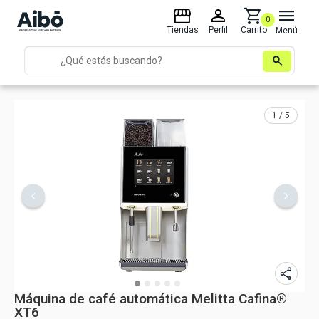
storefront
person
shopping_cart
menu
0
Tiendas
Perfil
Carrito
Menú
search
1 / 5
share
Máquina de café automática Melitta Cafina®
XT6