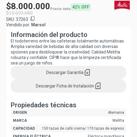
$8.000.000
42% OFF
Precio neto
$13.693.680
content_copy
SKU:
37263
Vendido por:
Marsol
Información del producto
El todoterreno entre las cafeteras totalmente automáticas.
Amplia variedad de bebidas de alta calidad con diversas
opciones para desbloquear la creatividad. Calidad Melitta
robusta y confiable. CIP® hace que la limpieza certificada
sea un juego de niños.
sim_card_download
Descargar
Garantía
sim_card_download
Descargar
Ficha de Instalación
Propiedades técnicas
ORIGEN
Alemania
MARCA
Melitta
CAPACIDAD
150 tazas de café crema/ 170 tazas de espress
ENERGÍA ELÉCTRICA
Eléctrica monofásica