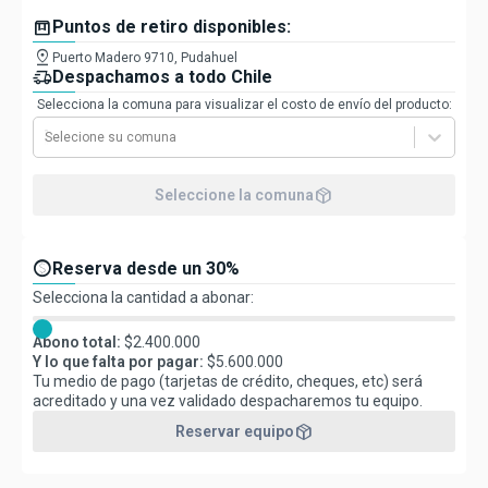
box
Puntos de retiro disponibles:
pin_drop
Puerto Madero 9710, Pudahuel
delivery_truck_speed
Despachamos a todo Chile
Selecciona la comuna para visualizar el costo de envío del producto:
Selecione su comuna
package_2
Seleccione la comuna
paid
Reserva desde un 30%
Selecciona la cantidad a abonar:
Abono total:
$
2.400.000
Y lo que falta por pagar:
$
5.600.000
Tu medio de pago (tarjetas de crédito, cheques, etc) será
acreditado y una vez validado despacharemos tu equipo.
package_2
Reservar equipo