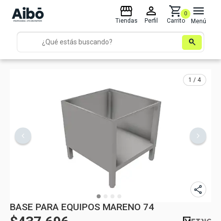
storefront
person
shopping_cart
menu
0
Tiendas
Perfil
Carrito
Menú
search
1 / 4
share
BASE PARA EQUIPOS MARENO 74