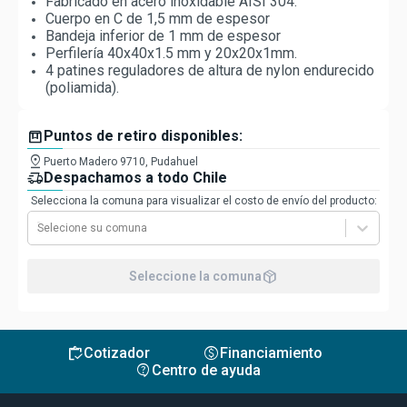
Fabricado en acero inoxidable AISI 304.
Cuerpo en C de 1,5 mm de espesor
Bandeja inferior de 1 mm de espesor
Perfilería 40x40x1.5 mm y 20x20x1mm.
4 patines reguladores de altura de nylon endurecido
(poliamida).
box
Puntos de retiro disponibles:
pin_drop
Puerto Madero 9710, Pudahuel
delivery_truck_speed
Despachamos a todo Chile
Selecciona la comuna para visualizar el costo de envío del producto:
Selecione su comuna
package_2
Seleccione la comuna
inventory
monetization_on
Cotizador
Financiamiento
contact_support
Centro de ayuda