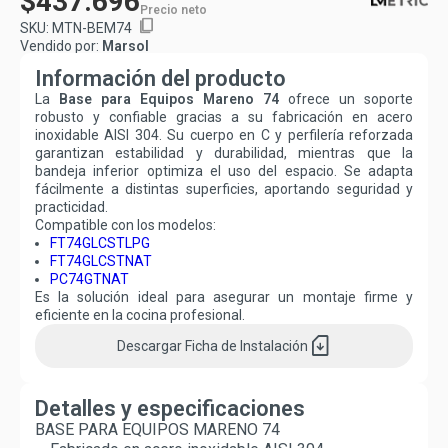
$437.696
Precio neto
content_copy
SKU:
MTN-BEM74
Vendido por:
Marsol
Información del producto
La
Base para Equipos Mareno 74
ofrece un soporte
robusto y confiable gracias a su fabricación en acero
inoxidable AISI 304. Su cuerpo en C y perfilería reforzada
garantizan estabilidad y durabilidad, mientras que la
bandeja inferior optimiza el uso del espacio. Se adapta
fácilmente a distintas superficies, aportando seguridad y
practicidad.
Compatible con los modelos:
FT74GLCSTLPG
FT74GLCSTNAT
PC74GTNAT
Es la solución ideal para asegurar un montaje firme y
eficiente en la cocina profesional.
sim_card_download
Descargar
Ficha de Instalación
Detalles y especificaciones
BASE PARA EQUIPOS MARENO 74