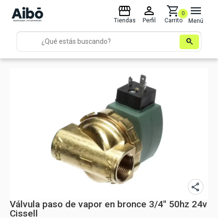
storefront
person
shopping_cart
menu
0
Tiendas
Perfil
Carrito
Menú
search
share
Válvula paso de vapor en bronce 3/4" 50hz 24v
Cissell