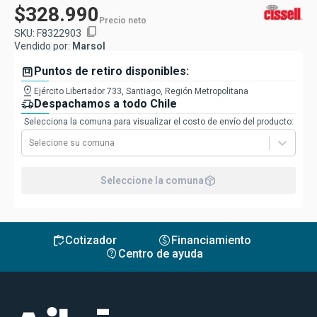
$328.990
Precio neto
content_copy
SKU:
F8322903
Vendido por:
Marsol
box
Puntos de retiro disponibles:
pin_drop
Ejército Libertador 733, Santiago, Región Metropolitana
delivery_truck_speed
Despachamos a todo Chile
Selecciona la comuna para visualizar el costo de envío del producto:
Selecione su comuna
package_2
Seleccione la comuna
inventory
monetization_on
Cotizador
Financiamiento
contact_support
Centro de ayuda