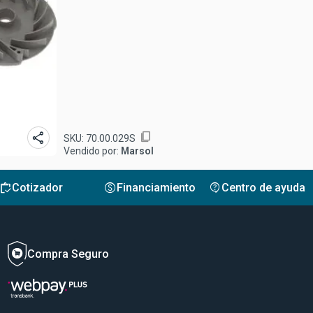
share
content_copy
SKU:
70.00.029S
Vendido por:
Marsol
inventory
monetization_on
contact_support
Cotizador
Financiamiento
Centro de ayuda
Compra Seguro