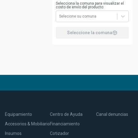
Selecciona la comuna para visualizar el
costo de envío del producto:
Selecione su comuna
package_2
Seleccione la comuna
Equipamiento
Centro de Ayuda
Canal denuncias
Accesorios & Mobiliario
Financiamiento
Insumos
Cotizador