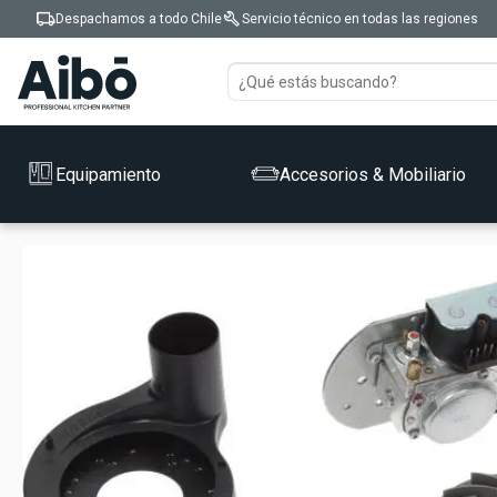
local_shipping
build
Despachamos a todo Chile
Servicio técnico en todas las regiones
Equipamiento
Accesorios & Mobiliario