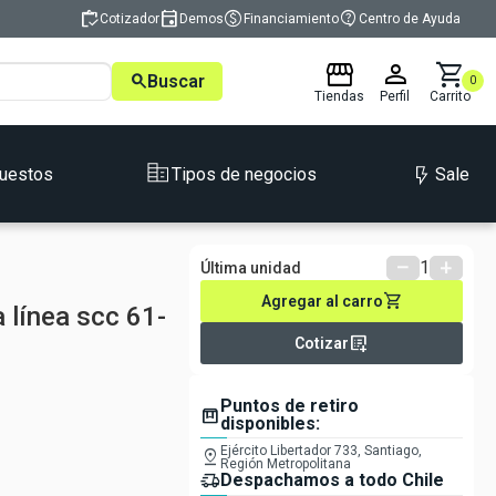
inventory
event
monetization_on
contact_support
Cotizador
Demos
Financiamiento
Centro de Ayuda
storefront
person
shopping_cart
search
Buscar
0
Tiendas
Perfil
Carrito
Sale
uestos
Tipos de negocios
remove
1
add
Última unidad
shopping_cart
Agregar al carro
 línea scc 61-
list_alt_add
Cotizar
Puntos de retiro
box
disponibles:
Ejército Libertador 733, Santiago,
pin_drop
Región Metropolitana
delivery_truck_speed
Despachamos a todo Chile