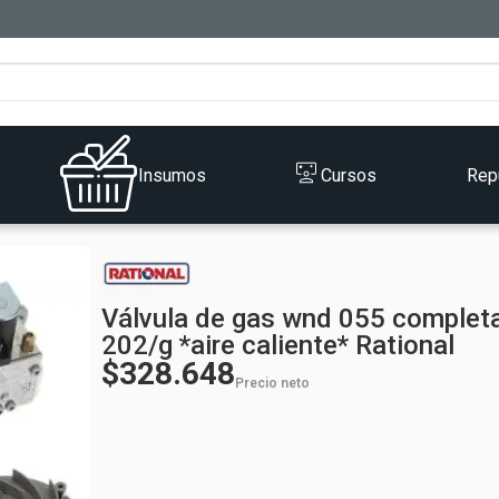
Insumos
Cursos
Rep
Válvula de gas wnd 055 completa
202/g *aire caliente* Rational
$328.648
Precio neto