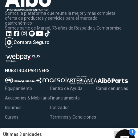
Somos la plataforma que reúne la mejor y más completa
oferta de productos y servicios para el mercado
gastronómico
Somos parte de Marsol, 76 años de Respaldo y Compromiso.
Compra Seguro
NUESTROS PARTNERS
Equipamiento
Centro de Ayuda
Canal denuncias
Accesorios & Mobiliario
Financiamiento
Insumos
Cotizador
Cursos
Términos y Condiciones
remove
1
add
Últimas 3 unidades