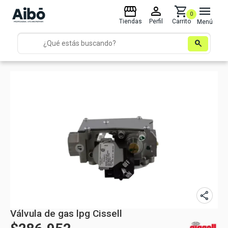
storefront
person
shopping_cart
menu
0
Tiendas
Perfil
Carrito
Menú
search
share
Válvula de gas lpg Cissell