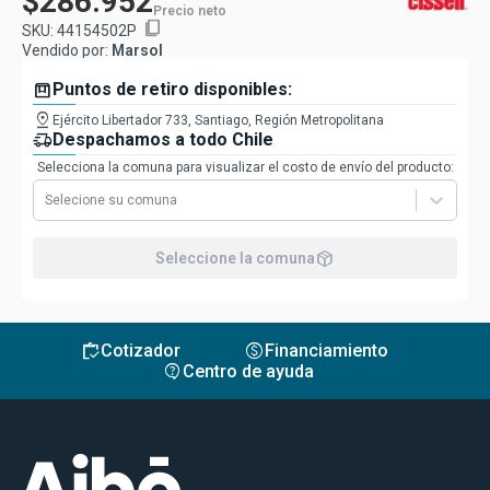
$286.952
Precio neto
content_copy
SKU:
44154502P
Vendido por:
Marsol
box
Puntos de retiro disponibles:
pin_drop
Ejército Libertador 733, Santiago, Región Metropolitana
delivery_truck_speed
Despachamos a todo Chile
Selecciona la comuna para visualizar el costo de envío del producto:
Selecione su comuna
package_2
Seleccione la comuna
inventory
monetization_on
Cotizador
Financiamiento
contact_support
Centro de ayuda