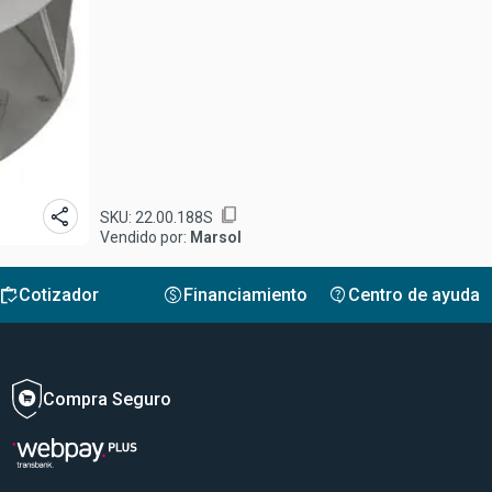
share
content_copy
SKU:
22.00.188S
Vendido por:
Marsol
inventory
monetization_on
contact_support
Cotizador
Financiamiento
Centro de ayuda
Compra Seguro