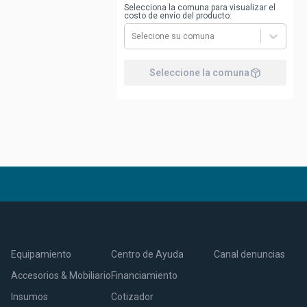
Selecciona la comuna para visualizar el
costo de envío del producto:
Selecione su comuna
package_2
Seleccione la comuna
Equipamiento
Centro de Ayuda
Canal denuncias
Accesorios & Mobiliario
Financiamiento
Insumos
Cotizador