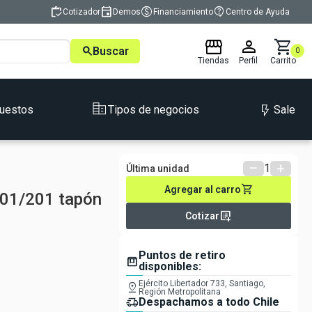
inventory
event
monetization_on
contact_support
Cotizador
Demos
Financiamiento
Centro de Ayuda
storefront
person
shopping_cart
search
Buscar
0
Tiendas
Perfil
Carrito
Sale
uestos
Tipos de negocios
remove
1
add
Última unidad
shopping_cart
Agregar al carro
101/201 tapón
list_alt_add
Cotizar
Puntos de retiro
box
disponibles:
Ejército Libertador 733, Santiago,
pin_drop
Región Metropolitana
delivery_truck_speed
Despachamos a todo Chile