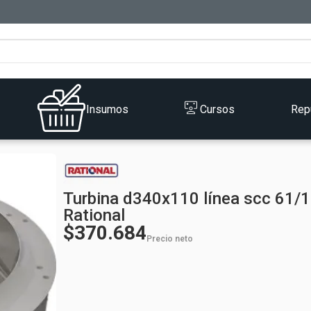
Insumos
Cursos
Rep
Turbina d340x110 línea scc 61/
Rational
$370.684
Precio neto