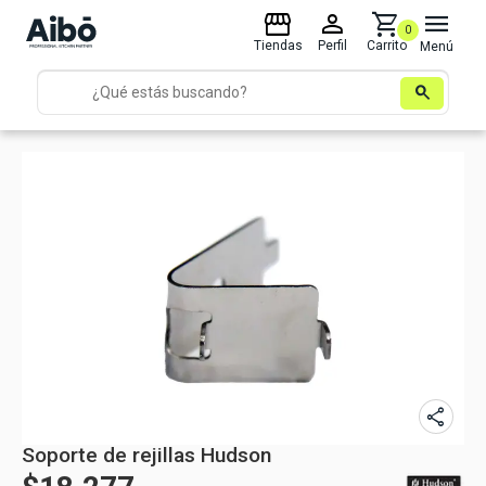
storefront
person
shopping_cart
menu
0
Tiendas
Perfil
Carrito
Menú
search
share
Soporte de rejillas Hudson