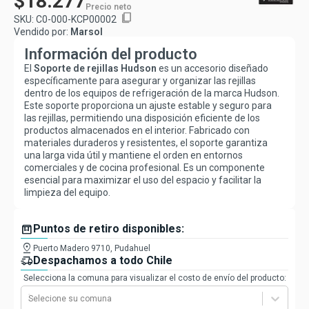
$18.277
Precio neto
content_copy
SKU:
C0-000-KCP00002
Vendido por:
Marsol
Información del producto
El
Soporte de rejillas Hudson
es un accesorio diseñado
específicamente para asegurar y organizar las rejillas
dentro de los equipos de refrigeración de la marca Hudson.
Este soporte proporciona un ajuste estable y seguro para
las rejillas, permitiendo una disposición eficiente de los
productos almacenados en el interior. Fabricado con
materiales duraderos y resistentes, el soporte garantiza
una larga vida útil y mantiene el orden en entornos
comerciales y de cocina profesional. Es un componente
esencial para maximizar el uso del espacio y facilitar la
limpieza del equipo.
box
Puntos de retiro disponibles:
pin_drop
Puerto Madero 9710, Pudahuel
delivery_truck_speed
Despachamos a todo Chile
Selecciona la comuna para visualizar el costo de envío del producto:
Selecione su comuna