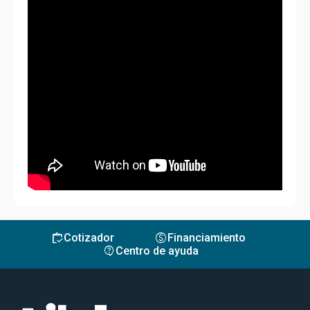
inventory
monetization_on
Cotizador
Financiamiento
contact_support
Centro de ayuda