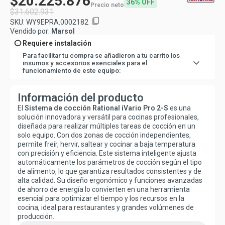
$20.225.876
36% OFF
Precio neto
$31.602.931
content_copy
SKU:
WY9EPRA.0002182
Vendido por:
Marsol
info
Requiere instalación
Para facilitar tu compra se añadieron a tu carrito los
expand_more
insumos y accesorios esenciales para el
funcionamiento de este equipo:
1
-
ATRIL ESPECIAL IVARIO PRO 2 S
1153X883X595MM
3
-
Cordón flexible 5x10 mm 5x63 am
Información del producto
Pero no te preocupes, lo haremos fácil para ti y los
El
Sistema de cocción Rational iVario Pro 2-S
es una
agregaremos directo en tu carro de compra.
solución innovadora y versátil para cocinas profesionales,
diseñada para realizar múltiples tareas de cocción en un
solo equipo. Con dos zonas de cocción independientes,
permite freír, hervir, saltear y cocinar a baja temperatura
con precisión y eficiencia. Este sistema inteligente ajusta
automáticamente los parámetros de cocción según el tipo
de alimento, lo que garantiza resultados consistentes y de
alta calidad. Su diseño ergonómico y funciones avanzadas
de ahorro de energía lo convierten en una herramienta
esencial para optimizar el tiempo y los recursos en la
cocina, ideal para restaurantes y grandes volúmenes de
producción.