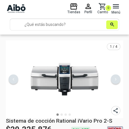
storefront
person
shopping_cart
menu
0
Tiendas
Perfil
Carrito
Menú
search
1 / 4
share
Sistema de cocción Rational iVario Pro 2-S