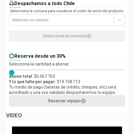
delivery_truck_speed
Despachamos a todo Chile
Selecciona la comuna para visualizar el costo de envío del producto:
Selecione su comuna
package_2
Seleccione la comuna
paid
Reserva desde un 30%
Selecciona la cantidad a abonar:
Abono total:
$
6.067.763
Y lo que falta por pagar:
$
14.158.113
Tu medio de pago (tarjetas de crédito, cheques, etc) será
acreditado y una vez validado despacharemos tu equipo.
package_2
Reservar equipo
VIDEO