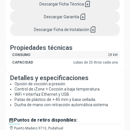
sim_card_download
Descargar
Ficha Técnica
sim_card_download
Descargar
Garantía
sim_card_download
Descargar
Ficha de Instalación
Propiedades técnicas
CONSUMO
28 kW
CAPACIDAD
cubas de 25 litros cada una
Detalles y especificaciones
Opción de cocción a presión.
Control de iZone + Cocción a baja temperatura.
WiFi + interfaz Ethernet y USB.
Patas de plástico de + 45 mm y base sellada.
Ducha de mano con retracción automática sistema
box
Puntos de retiro disponibles:
pin_drop
Puerto Madero 9710, Pudahuel