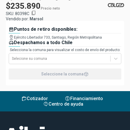
$235.890
Precio neto
content_copy
SKU:
80398C
Vendido por:
Marsol
box
Puntos de retiro disponibles:
pin_drop
Ejército Libertador 733, Santiago, Región Metropolitana
delivery_truck_speed
Despachamos a todo Chile
Selecciona la comuna para visualizar el costo de envío del producto:
Selecione su comuna
package_2
Seleccione la comuna
inventory
monetization_on
Cotizador
Financiamiento
contact_support
Centro de ayuda