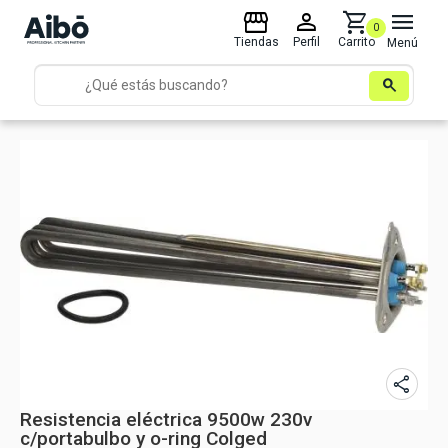
storefront
person
shopping_cart
menu
0
Tiendas
Perfil
Carrito
Menú
search
share
Resistencia eléctrica 9500w 230v
c/portabulbo y o-ring Colged