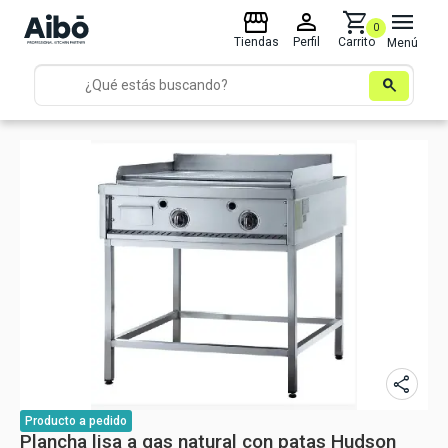
storefront
person
shopping_cart
menu
0
Tiendas
Perfil
Carrito
Menú
search
share
Producto
a pedido
Plancha lisa a gas natural con patas Hudson