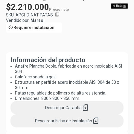
$2.210.000
Precio neto
content_copy
SKU:
APCHD-NAT-PATAS
Vendido por:
Marsol
info
Requiere instalación
Información del producto
Anafre Plancha Doble, fabricada en acero inoxidable AISI
304
Calefaccionada a gas
Estructura en perfil de acero inoxidable AISI 304 de 30 x
30 mm.
Patas regulables de polímero de alta resistencia.
Dimensiones: 830 x 800 x 850 mm.
sim_card_download
Descargar
Garantía
sim_card_download
Descargar
Ficha de Instalación