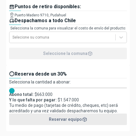
box
Puntos de retiro disponibles:
pin_drop
Puerto Madero 9710, Pudahuel
delivery_truck_speed
Despachamos a todo Chile
Selecciona la comuna para visualizar el costo de envío del producto:
Selecione su comuna
package_2
Seleccione la comuna
paid
Reserva desde un 30%
Selecciona la cantidad a abonar:
Abono total:
$
663.000
Y lo que falta por pagar:
$
1.547.000
Tu medio de pago (tarjetas de crédito, cheques, etc) será
acreditado y una vez validado despacharemos tu equipo.
package_2
Reservar equipo