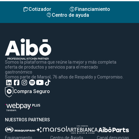
inventory
monetization_on
Cotizador
Financiamiento
contact_support
Centro de ayuda
Somos la plataforma que reúne la mejor y más completa
oferta de productos y servicios para el mercado
gastronómico
Somos parte de Marsol, 76 años de Respaldo y Compromiso.
Compra Seguro
NUESTROS PARTNERS
Equipamiento
Centro de Ayuda
Canal denuncias