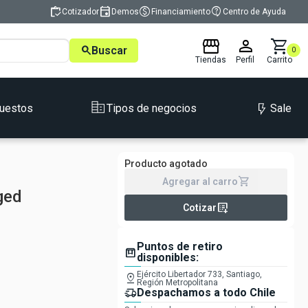
inventory
event
monetization_on
contact_support
Cotizador
Demos
Financiamiento
Centro de Ayuda
storefront
person
shopping_cart
search
Buscar
0
Tiendas
Perfil
Carrito
Sale
uestos
Tipos de negocios
Producto agotado
shopping_cart
Agregar al carro
ged
list_alt_add
Cotizar
Puntos de retiro
box
disponibles:
Ejército Libertador 733, Santiago,
pin_drop
Región Metropolitana
delivery_truck_speed
Despachamos a todo Chile