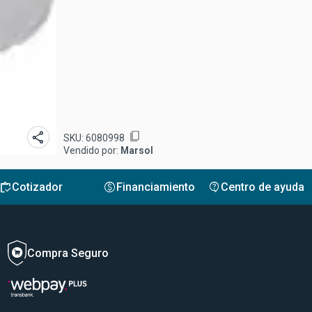
share
content_copy
SKU:
6080998
Vendido por:
Marsol
inventory
monetization_on
contact_support
Cotizador
Financiamiento
Centro de ayuda
Compra Seguro