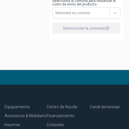
Selecciona la comuna para visualizar el
costo de envío del producto:
Selecione su comuna
package_2
Seleccione la comuna
Equipamiento
Centro de Ayuda
Canal denuncias
Accesorios & Mobiliario
Financiamiento
Insumos
Cotizador