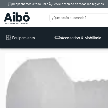
local_shipping
build
Despachamos a todo Chile
Servicio técnico en todas las regiones
Equipamiento
Accesorios & Mobiliario