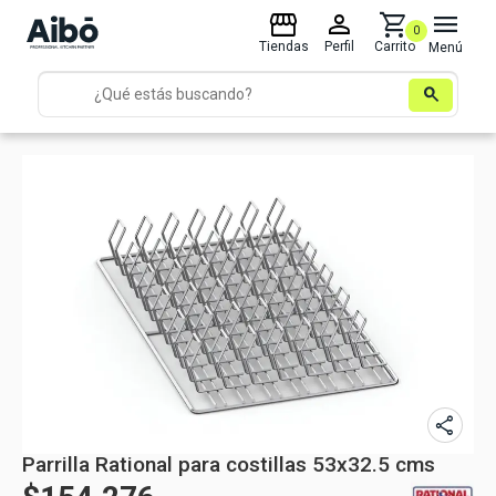
storefront
person
shopping_cart
menu
0
Tiendas
Perfil
Carrito
Menú
search
share
Parrilla Rational para costillas 53x32.5 cms