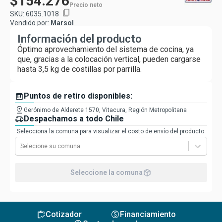
$154.276
Precio neto
content_copy
SKU:
6035.1018
Vendido por:
Marsol
Información del producto
Óptimo aprovechamiento del sistema de cocina, ya
que, gracias a la colocación vertical, pueden cargarse
hasta 3,5 kg de costillas por parrilla.
box
Puntos de retiro disponibles:
pin_drop
Gerónimo de Alderete 1570, Vitacura, Región Metropolitana
delivery_truck_speed
Despachamos a todo Chile
Selecciona la comuna para visualizar el costo de envío del producto:
Selecione su comuna
package_2
Seleccione la comuna
inventory
monetization_on
Cotizador
Financiamiento