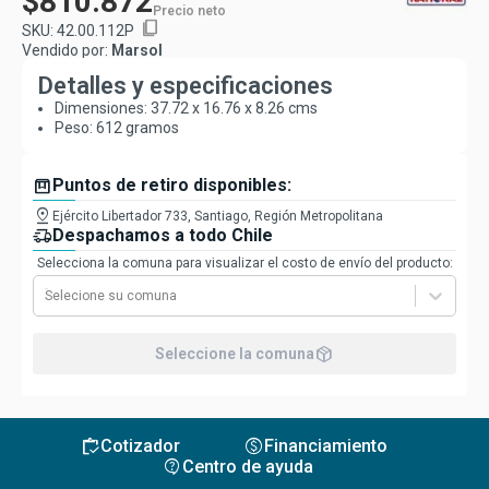
$810.872
Precio neto
content_copy
SKU:
42.00.112P
Vendido por:
Marsol
Detalles y especificaciones
Dimensiones: 37.72 x 16.76 x 8.26 cms
Peso: 612 gramos
box
Puntos de retiro disponibles:
pin_drop
Ejército Libertador 733, Santiago, Región Metropolitana
delivery_truck_speed
Despachamos a todo Chile
Selecciona la comuna para visualizar el costo de envío del producto:
Selecione su comuna
package_2
Seleccione la comuna
inventory
monetization_on
Cotizador
Financiamiento
contact_support
Centro de ayuda