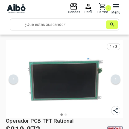
storefront
person
shopping_cart
menu
0
Tiendas
Perfil
Carrito
Menú
search
1 / 2
share
Operador PCB TFT Rational