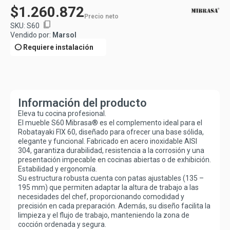
$1.260.872
Precio neto
content_copy
SKU:
S60
Vendido por:
Marsol
info
Requiere instalación
Información del producto
Eleva tu cocina profesional.
El mueble S60 Mibrasa® es el complemento ideal para el
Robatayaki FIX 60, diseñado para ofrecer una base sólida,
elegante y funcional. Fabricado en acero inoxidable AISI
304, garantiza durabilidad, resistencia a la corrosión y una
presentación impecable en cocinas abiertas o de exhibición.
Estabilidad y ergonomía.
Su estructura robusta cuenta con patas ajustables (135 –
195 mm) que permiten adaptar la altura de trabajo a las
necesidades del chef, proporcionando comodidad y
precisión en cada preparación. Además, su diseño facilita la
limpieza y el flujo de trabajo, manteniendo la zona de
cocción ordenada y segura.