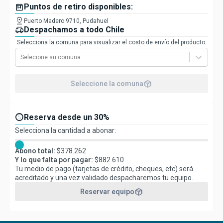
box
Puntos de retiro disponibles:
pin_drop
Puerto Madero 9710, Pudahuel
delivery_truck_speed
Despachamos a todo Chile
Selecciona la comuna para visualizar el costo de envío del producto:
Selecione su comuna
package_2
Seleccione la comuna
paid
Reserva desde un 30%
Selecciona la cantidad a abonar:
Abono total:
$
378.262
Y lo que falta por pagar:
$
882.610
Tu medio de pago (tarjetas de crédito, cheques, etc) será
acreditado y una vez validado despacharemos tu equipo.
package_2
Reservar equipo