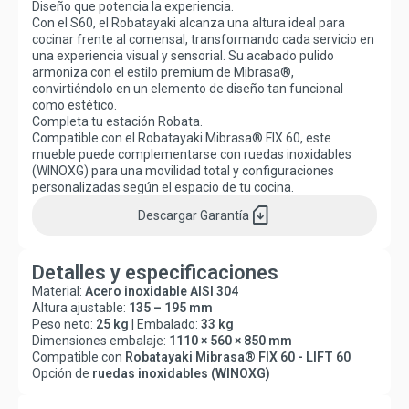
Diseño que potencia la experiencia.
Con el S60, el Robatayaki alcanza una altura ideal para
cocinar frente al comensal, transformando cada servicio en
una experiencia visual y sensorial. Su acabado pulido
armoniza con el estilo premium de Mibrasa®,
convirtiéndolo en un elemento de diseño tan funcional
como estético.
Completa tu estación Robata.
Compatible con el Robatayaki Mibrasa® FIX 60, este
mueble puede complementarse con ruedas inoxidables
(WINOXG) para una movilidad total y configuraciones
personalizadas según el espacio de tu cocina.
sim_card_download
Descargar
Garantía
Detalles y especificaciones
Material:
Acero inoxidable AISI 304
Altura ajustable:
135 – 195 mm
Peso neto:
25 kg
| Embalado:
33 kg
Dimensiones embalaje:
1110 × 560 × 850 mm
Compatible con
Robatayaki Mibrasa® FIX 60 - LIFT 60
Opción de
ruedas inoxidables (WINOXG)