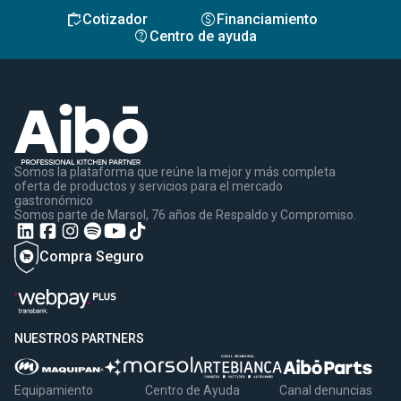
inventory
monetization_on
Cotizador
Financiamiento
contact_support
Centro de ayuda
Somos la plataforma que reúne la mejor y más completa
oferta de productos y servicios para el mercado
gastronómico
Somos parte de Marsol, 76 años de Respaldo y Compromiso.
Compra Seguro
NUESTROS PARTNERS
Equipamiento
Centro de Ayuda
Canal denuncias