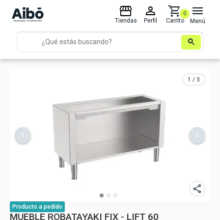
storefront
person
shopping_cart
menu
0
Tiendas
Perfil
Carrito
Menú
search
1 / 3
share
Producto
a pedido
MUEBLE ROBATAYAKI FIX - LIFT 60