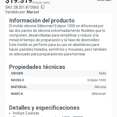
$19.319
Precio neto
content_copy
SKU:
28.201.87.0065
Vendido por:
Marsol
Información del producto
El molde silicona Silikomart Eclipse 1000 se diferencia por
las dos partes de silicona extremadamente flexibles que lo
componen, desarrolladas para simplificar y reducir a la
mitad el tiempo de preparación y la fase de desmoldeo.
Este molde es perfecto para su uso en abatidores para
hacer pasteles helados, semifríos y mousses, pero también
es adecuado para preparaciones para hornear.
Propiedades técnicas
ORIGEN
Italia
MODELO
Eclipse 1000
MATERIAL
Silicona
MARCA
Silikomart
Detalles y especificaciones
Incluye 2 piezas.