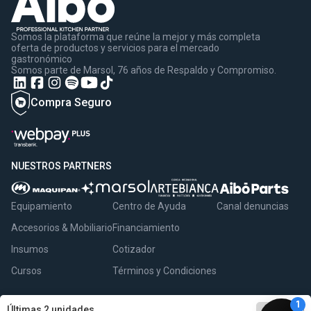
Somos la plataforma que reúne la mejor y más completa
oferta de productos y servicios para el mercado
gastronómico
Somos parte de Marsol, 76 años de Respaldo y Compromiso.
Compra Seguro
NUESTROS PARTNERS
Equipamiento
Centro de Ayuda
Canal denuncias
Accesorios & Mobiliario
Financiamiento
Insumos
Cotizador
Cursos
Términos y Condiciones
remove
1
add
Últimas 2 unidades