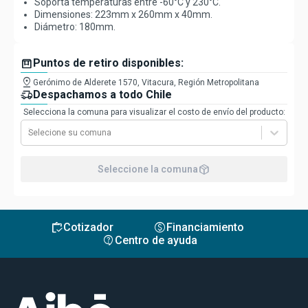
Soporta temperaturas entre -60°C y 230°C.
Dimensiones: 223mm x 260mm x 40mm.
Diámetro: 180mm.
box
Puntos de retiro disponibles:
pin_drop
Gerónimo de Alderete 1570, Vitacura, Región Metropolitana
delivery_truck_speed
Despachamos a todo Chile
Selecciona la comuna para visualizar el costo de envío del producto:
Selecione su comuna
package_2
Seleccione la comuna
inventory
monetization_on
Cotizador
Financiamiento
contact_support
Centro de ayuda