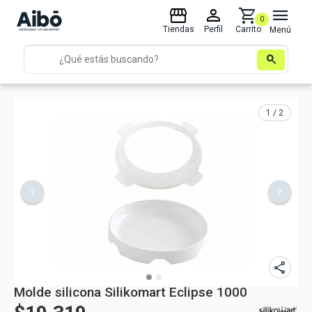
storefront
person
shopping_cart
menu
0
Tiendas
Perfil
Carrito
Menú
search
1 / 2
share
Molde silicona Silikomart Eclipse 1000