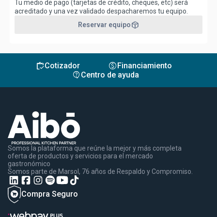
Tu medio de pago (tarjetas de crédito, cheques, etc) será
acreditado y una vez validado despacharemos tu equipo.
package_2
Reservar equipo
inventory
monetization_on
Cotizador
Financiamiento
contact_support
Centro de ayuda
Somos la plataforma que reúne la mejor y más completa
oferta de productos y servicios para el mercado
gastronómico
Somos parte de Marsol, 76 años de Respaldo y Compromiso.
Compra Seguro