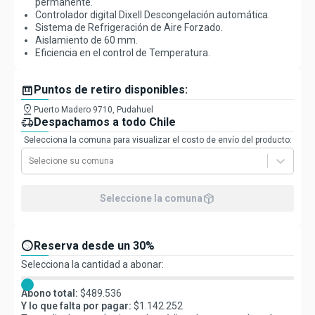
permanente.
Controlador digital Dixell Descongelación automática.
Sistema de Refrigeración de Aire Forzado.
Aislamiento de 60 mm.
Eficiencia en el control de Temperatura.
box
Puntos de retiro disponibles:
pin_drop
Puerto Madero 9710, Pudahuel
delivery_truck_speed
Despachamos a todo Chile
Selecciona la comuna para visualizar el costo de envío del producto:
Selecione su comuna
package_2
Seleccione la comuna
paid
Reserva desde un 30%
Selecciona la cantidad a abonar:
Abono total:
$
489.536
Y lo que falta por pagar:
$
1.142.252