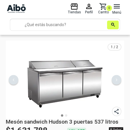
storefront
person
shopping_cart
menu
0
Tiendas
Perfil
Carrito
Menú
search
1 / 2
share
Mesón sandwich Hudson 3 puertas 537 litros