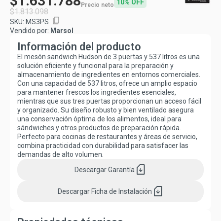
$1.631.788
10% OFF
Precio neto
$1.813.098
content_copy
SKU:
MS3PS
Vendido por:
Marsol
Información del producto
El mesón sandwich Hudson de 3 puertas y 537 litros es una
solución eficiente y funcional para la preparación y
almacenamiento de ingredientes en entornos comerciales.
Con una capacidad de 537 litros, ofrece un amplio espacio
para mantener frescos los ingredientes esenciales,
mientras que sus tres puertas proporcionan un acceso fácil
y organizado. Su diseño robusto y bien ventilado asegura
una conservación óptima de los alimentos, ideal para
sándwiches y otros productos de preparación rápida.
Perfecto para cocinas de restaurantes y áreas de servicio,
combina practicidad con durabilidad para satisfacer las
demandas de alto volumen.
sim_card_download
Descargar
Garantía
sim_card_download
Descargar
Ficha de Instalación