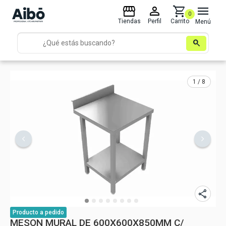
storefront
person
shopping_cart
menu
0
Tiendas
Perfil
Carrito
Menú
search
1 / 8
share
Producto
a pedido
MESON MURAL DE 600X600X850MM C/