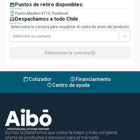
box
Puntos de retiro disponibles:
pin_drop
Puerto Madero 9710, Pudahuel
delivery_truck_speed
Despachamos a todo Chile
Selecciona la comuna para visualizar el costo de envío del producto:
Selecione su comuna
package_2
Seleccione la comuna
inventory
monetization_on
Cotizador
Financiamiento
contact_support
Centro de ayuda
Somos la plataforma que reúne la mejor y más completa
oferta de productos y servicios para el mercado