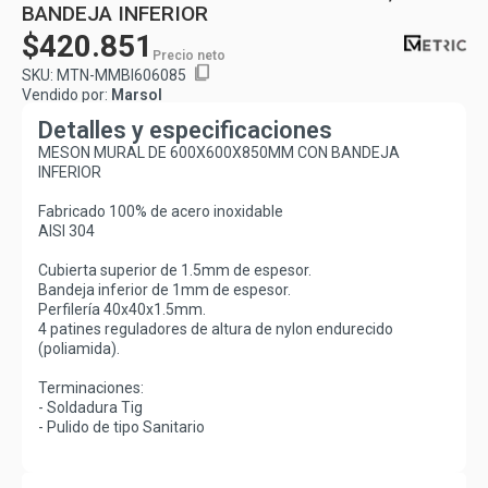
BANDEJA INFERIOR
$420.851
Precio neto
content_copy
SKU:
MTN-MMBI606085
Vendido por:
Marsol
Detalles y especificaciones
MESON MURAL DE 600X600X850MM CON BANDEJA
INFERIOR
Fabricado 100% de acero inoxidable 
AISI 304
Cubierta superior de 1.5mm de espesor.
Bandeja inferior de 1mm de espesor.
Perfilería 40x40x1.5mm. 
4 patines reguladores de altura de nylon endurecido 
(poliamida).
Terminaciones:
- Soldadura Tig
- Pulido de tipo Sanitario