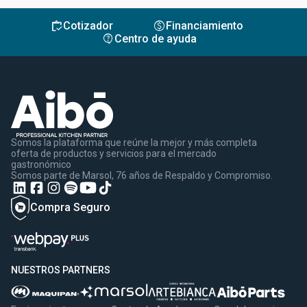
inventory
monetization_on
Cotizador
Financiamiento
contact_support
Centro de ayuda
Somos la plataforma que reúne la mejor y más completa
oferta de productos y servicios para el mercado
gastronómico
Somos parte de Marsol, 76 años de Respaldo y Compromiso.
Compra Seguro
NUESTROS PARTNERS