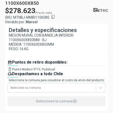
1100X600X850
$278.623
Precio neto
content_copy
SKU:
MTNBJ-MMBI1106085
Vendido por:
Marsol
Detalles y especificaciones
MESON MURAL CON BANDEJA INFERIOR
1100X600X850MM - BJ
MEDIDA: 1100X600X850MM
PESO: 16 KG
box
Puntos de retiro disponibles:
pin_drop
Puerto Madero 9710, Pudahuel
delivery_truck_speed
Despachamos a todo Chile
Selecciona la comuna para visualizar el costo de envío del producto:
Selecione su comuna
package_2
Seleccione la comuna