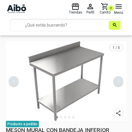
storefront
person
shopping_cart
menu
0
Tiendas
Perfil
Carrito
Menú
search
1 / 5
share
Producto
a pedido
MESON MURAL CON BANDEJA INFERIOR