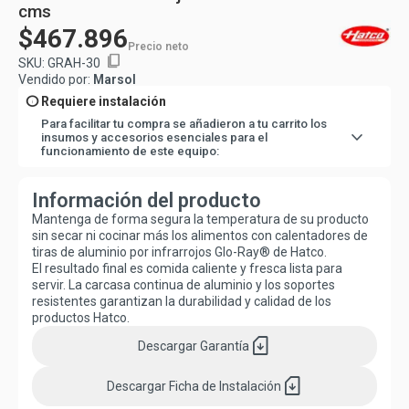
cms
$467.896
Precio neto
content_copy
SKU:
GRAH-30
Vendido por:
Marsol
info
Requiere instalación
Para facilitar tu compra se añadieron a tu carrito los
expand_more
insumos y accesorios esenciales para el
funcionamiento de este equipo:
1
-
Enchufe macho 10A Ticino
1
-
Cordón flexible 3x1.5 mt
Información del producto
Pero no te preocupes, lo haremos fácil para ti y los
agregaremos directo en tu carro de compra.
Mantenga de forma segura la temperatura de su producto
sin secar ni cocinar más los alimentos con calentadores de
tiras de aluminio por infrarrojos Glo-Ray® de Hatco.
El resultado final es comida caliente y fresca lista para
servir. La carcasa continua de aluminio y los soportes
resistentes garantizan la durabilidad y calidad de los
productos Hatco.
sim_card_download
Descargar
Garantía
sim_card_download
Descargar
Ficha de Instalación