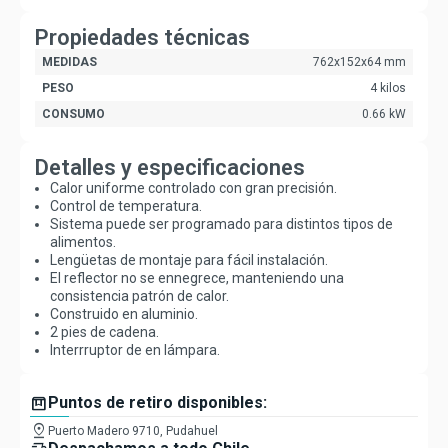
Propiedades técnicas
MEDIDAS
762x152x64 mm
PESO
4 kilos
CONSUMO
0.66 kW
Detalles y especificaciones
Calor uniforme controlado con gran precisión.
Control de temperatura.
Sistema puede ser programado para distintos tipos de
alimentos.
Lengüetas de montaje para fácil instalación.
El reflector no se ennegrece, manteniendo una
consistencia patrón de calor.
Construido en aluminio.
2 pies de cadena.
Interrruptor de en lámpara.
box
Puntos de retiro disponibles:
pin_drop
Puerto Madero 9710, Pudahuel