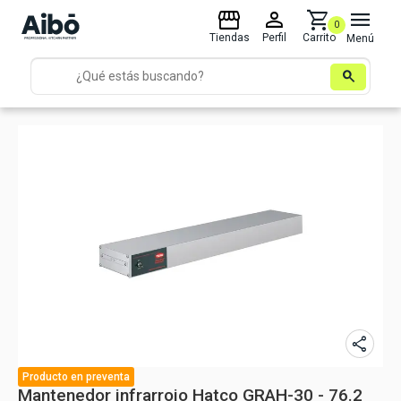
storefront
person
shopping_cart
menu
0
Tiendas
Perfil
Carrito
Menú
search
share
Producto
en preventa
Mantenedor infrarrojo Hatco GRAH-30 - 76.2