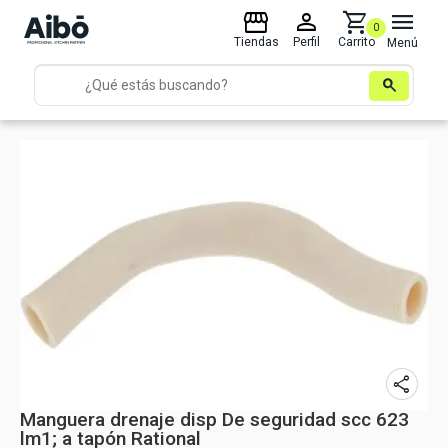
storefront
person
shopping_cart
menu
0
Tiendas
Perfil
Carrito
Menú
search
share
Manguera drenaje disp De seguridad scc 623
lm1; a tapón Rational