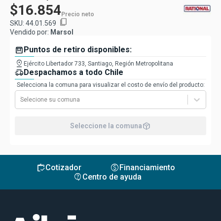
$16.854
Precio neto
content_copy
SKU:
44.01.569
Vendido por:
Marsol
box
Puntos de retiro disponibles:
pin_drop
Ejército Libertador 733, Santiago, Región Metropolitana
delivery_truck_speed
Despachamos a todo Chile
Selecciona la comuna para visualizar el costo de envío del producto:
Selecione su comuna
package_2
Seleccione la comuna
inventory
monetization_on
Cotizador
Financiamiento
contact_support
Centro de ayuda