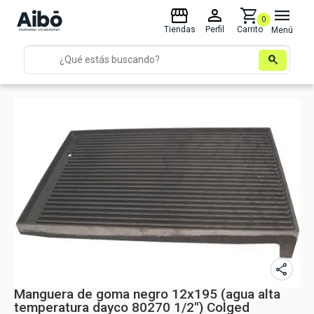
storefront
person
shopping_cart
menu
0
Tiendas
Perfil
Carrito
Menú
search
share
Manguera de goma negro 12x195 (agua alta
temperatura dayco 80270 1/2") Colged