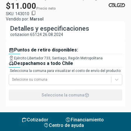
$11.000
Precio neto
content_copy
SKU:
143010
Vendido por:
Marsol
Detalles y especificaciones
cotizacion 65124 26.08.2024
box
Puntos de retiro disponibles:
pin_drop
Ejército Libertador 733, Santiago, Región Metropolitana
delivery_truck_speed
Despachamos a todo Chile
Selecciona la comuna para visualizar el costo de envío del producto:
Selecione su comuna
package_2
Seleccione la comuna
inventory
monetization_on
Cotizador
Financiamiento
contact_support
Centro de ayuda