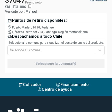
$7047
Precio neto
content_copy
SKU:
FCL-006
Vendido por:
Marsol
box
Puntos de retiro disponibles:
pin_drop
Puerto Madero 9710, Pudahuel
pin_drop
Ejército Libertador 733, Santiago, Región Metropolitana
delivery_truck_speed
Despachamos a todo Chile
Selecciona la comuna para visualizar el costo de envío del producto:
Selecione su comuna
package_2
Seleccione la comuna
inventory
monetization_on
Cotizador
Financiamiento
contact_support
Centro de ayuda