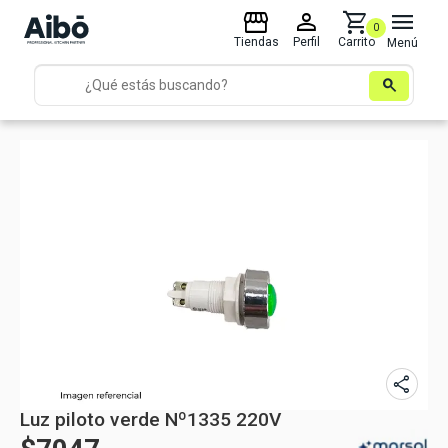
storefront
person
shopping_cart
menu
0
Tiendas
Perfil
Carrito
Menú
search
share
Luz piloto verde Nº1335 220V