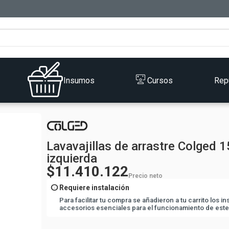
Insumos
Cursos
Rep
Lavavajillas de arrastre Colged 1
izquierda
$11.410.122
Precio neto
info
Requiere instalación
Para facilitar tu compra se añadieron a tu carrito los i
accesorios esenciales para el funcionamiento de este
1
-
Ablandador de agua Waterside Maxi
1
-
Kit final de carrera para equipos CCR150 Y CC