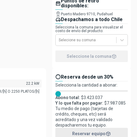
Puntos de retiro
box
disponibles:
mm
pin_drop
Puerto Madero 9710, Pudahuel
 agregaremos directo
delivery_truck_speed
Despachamos a todo Chile
Selecciona la comuna para visualizar el
costo de envío del producto:
Selecione su comuna
package_2
Seleccione la comuna
paid
Reserva desde un 30%
22.2 kW
Selecciona la cantidad a abonar:
R/[h] O 2250 PLATOS/[h]
Abono total:
$
3.423.037
Y lo que falta por pagar:
$
7.987.085
Tu medio de pago (tarjetas de
crédito, cheques, etc) será
acreditado y una vez validado
despacharemos tu equipo.
package_2
Reservar equipo