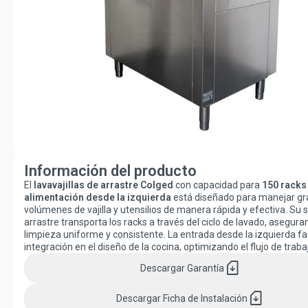
Información del producto
El
lavavajillas de arrastre Colged
con capacidad para
150 racks
alimentación desde la izquierda
está diseñado para manejar g
volúmenes de vajilla y utensilios de manera rápida y efectiva. Su
arrastre transporta los racks a través del ciclo de lavado, asegur
limpieza uniforme y consistente. La entrada desde la izquierda faci
integración en el diseño de la cocina, optimizando el flujo de traba
sim_card_download
Descargar
Garantía
sim_card_download
Descargar
Ficha de Instalación