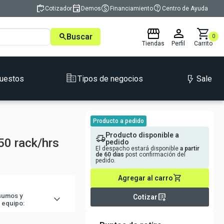
inventory
event
monetization_on
contact_support
Cotizador
Demos
Financiamiento
Centro de Ayuda
storefront
person
shopping_cart
search
Buscar
0
Tiendas
Perfil
Carrito
Sale
uestos
Tipos de negocios
Producto
a pedido
Producto disponible a
delivery_truck_speed
50 rack/hrs
pedido
El despacho estará disponible
a partir
de
60
días
post confirmación del
pedido.
shopping_cart
Agregar al carro
list_alt_add
nsumos y
expand_more
Cotizar
 equipo: