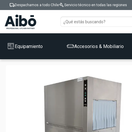
local_shipping
build
Despachamos a todo Chile
Servicio técnico en todas las regiones
Equipamiento
Accesorios & Mobiliario