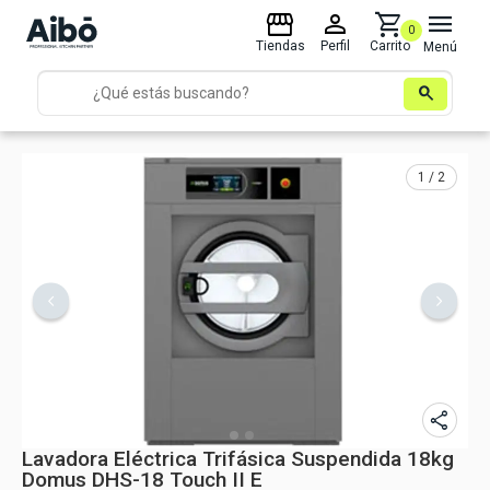
storefront
person
shopping_cart
menu
0
Tiendas
Perfil
Carrito
Menú
search
1 / 2
share
Lavadora Eléctrica Trifásica Suspendida 18kg
Domus DHS-18 Touch II E