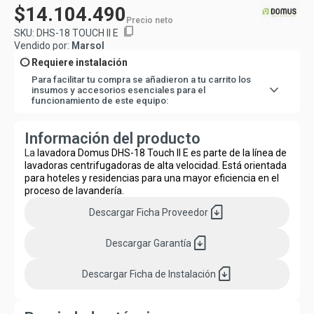
$14.104.490
Precio neto
content_copy
SKU:
DHS-18 TOUCH II E
Vendido por:
Marsol
info
Requiere instalación
Para facilitar tu compra se añadieron a tu carrito los
expand_more
insumos y accesorios esenciales para el
funcionamiento de este equipo:
3
-
Cordón flexible 5x4 mm 5x32A
Pero no te preocupes, lo haremos fácil para ti y los
Información del producto
agregaremos directo en tu carro de compra.
La
lavadora Domus DHS-18 Touch II E es parte de la línea de
lavadoras centrifugadoras de alta velocidad. Está orientada
para hoteles y residencias para una mayor eficiencia en el
proceso de lavandería.
sim_card_download
Descargar
Ficha Proveedor
sim_card_download
Descargar
Garantía
sim_card_download
Descargar
Ficha de Instalación