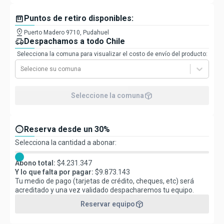
box
Puntos de retiro disponibles:
pin_drop
Puerto Madero 9710, Pudahuel
delivery_truck_speed
Despachamos a todo Chile
Selecciona la comuna para visualizar el costo de envío del producto:
Selecione su comuna
package_2
Seleccione la comuna
paid
Reserva desde un 30%
Selecciona la cantidad a abonar:
Abono total:
$
4.231.347
Y lo que falta por pagar:
$
9.873.143
Tu medio de pago (tarjetas de crédito, cheques, etc) será
acreditado y una vez validado despacharemos tu equipo.
package_2
Reservar equipo