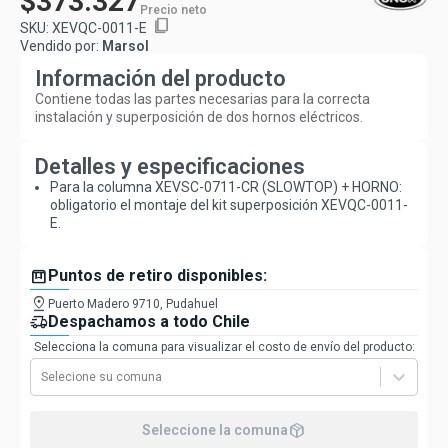
$373.327
Precio neto
content_copy
SKU:
XEVQC-0011-E
Vendido por:
Marsol
Información del producto
Contiene todas las partes necesarias para la correcta
instalación y superposición de dos hornos eléctricos.
Detalles y especificaciones
Para la columna XEVSC-0711-CR (SLOWTOP) + HORNO:
obligatorio el montaje del kit superposición XEVQC-0011-
E.
box
Puntos de retiro disponibles:
pin_drop
Puerto Madero 9710, Pudahuel
delivery_truck_speed
Despachamos a todo Chile
Selecciona la comuna para visualizar el costo de envío del producto:
Selecione su comuna
package_2
Seleccione la comuna