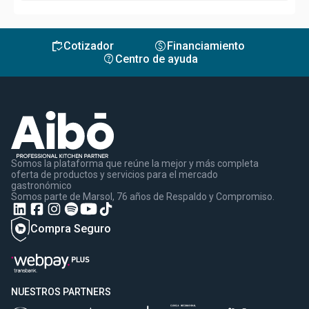
inventory
monetization_on
Cotizador
Financiamiento
contact_support
Centro de ayuda
Somos la plataforma que reúne la mejor y más completa
oferta de productos y servicios para el mercado
gastronómico
Somos parte de Marsol, 76 años de Respaldo y Compromiso.
Compra Seguro
NUESTROS PARTNERS