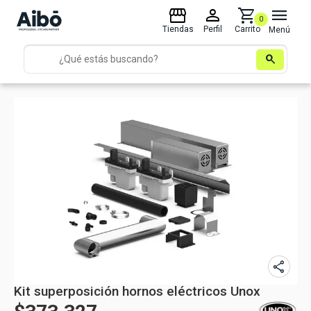
storefront
person
shopping_cart
menu
0
Tiendas
Perfil
Carrito
Menú
search
share
Kit superposición hornos eléctricos Unox