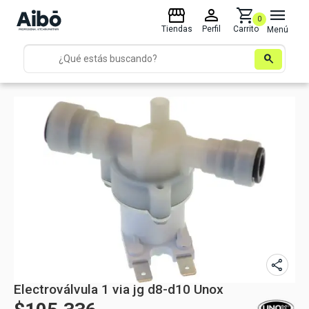
storefront
person
shopping_cart
menu
0
Tiendas
Perfil
Carrito
Menú
search
share
Electroválvula 1 via jg d8-d10 Unox