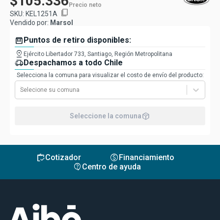
$105.336
Precio neto
content_copy
SKU:
KEL1251A
Vendido por:
Marsol
box
Puntos de retiro disponibles:
pin_drop
Ejército Libertador 733, Santiago, Región Metropolitana
delivery_truck_speed
Despachamos a todo Chile
Selecciona la comuna para visualizar el costo de envío del producto:
Selecione su comuna
package_2
Seleccione la comuna
inventory
monetization_on
Cotizador
Financiamiento
contact_support
Centro de ayuda