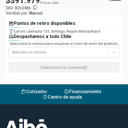
$391.979
Precio neto
content_copy
SKU:
8263486
Vendido por:
Marsol
box
Puntos de retiro disponibles:
pin_drop
Ejército Libertador 733, Santiago, Región Metropolitana
delivery_truck_speed
Despachamos a todo Chile
Selecciona la comuna para visualizar el costo de envío del producto:
Selecione su comuna
package_2
Seleccione la comuna
inventory
monetization_on
Cotizador
Financiamiento
contact_support
Centro de ayuda