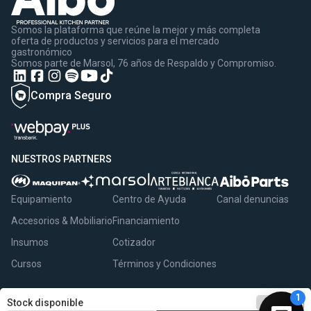
Somos la plataforma que reúne la mejor y más completa
oferta de productos y servicios para el mercado
gastronómico
Somos parte de Marsol, 76 años de Respaldo y Compromiso.
Compra Seguro
NUESTROS PARTNERS
Equipamiento
Centro de Ayuda
Canal denuncias
Accesorios & Mobiliario
Financiamiento
Insumos
Cotizador
Cursos
Términos y Condiciones
remove
1
add
Stock disponible