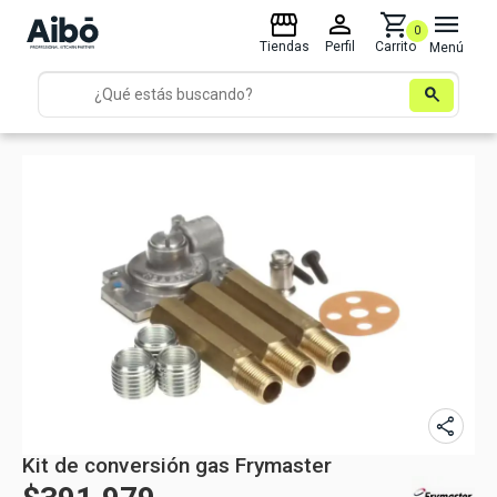
storefront
person
shopping_cart
menu
0
Tiendas
Perfil
Carrito
Menú
search
share
Kit de conversión gas Frymaster