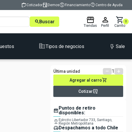
inventory
event
monetization_on
contact_support
Cotizador
Demos
Financiamiento
Centro de Ayuda
storefront
person
shopping_cart
search
Buscar
0
Tiendas
Perfil
Carrito
Sale
uestos
Tipos de negocios
remove
1
add
Última unidad
shopping_cart
Agregar al carro
list_alt_add
Cotizar
Puntos de retiro
box
disponibles:
Ejército Libertador 733, Santiago,
pin_drop
Región Metropolitana
delivery_truck_speed
Despachamos a todo Chile