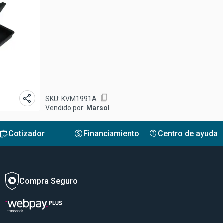
share
content_copy
SKU:
KVM1991A
Vendido por:
Marsol
inventory
monetization_on
contact_support
Cotizador
Financiamiento
Centro de ayuda
Compra Seguro