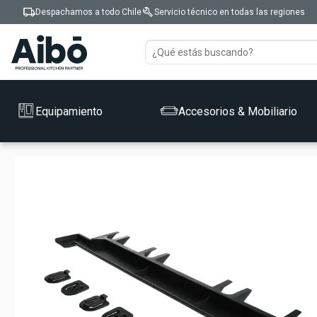
local_shipping
build
Despachamos a todo Chile
Servicio técnico en todas las regiones
Equipamiento
Accesorios & Mobiliario