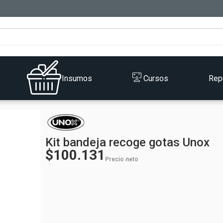
Insumos
Cursos
Rep
Kit bandeja recoge gotas Unox
$100.131
Precio neto