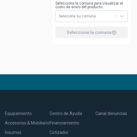
Selecciona la comuna para visualizar el
costo de envío del producto:
Selecione su comuna
package_2
Seleccione la comuna
Equipamiento
Centro de Ayuda
Canal denuncias
Accesorios & Mobiliario
Financiamiento
Insumos
Cotizador