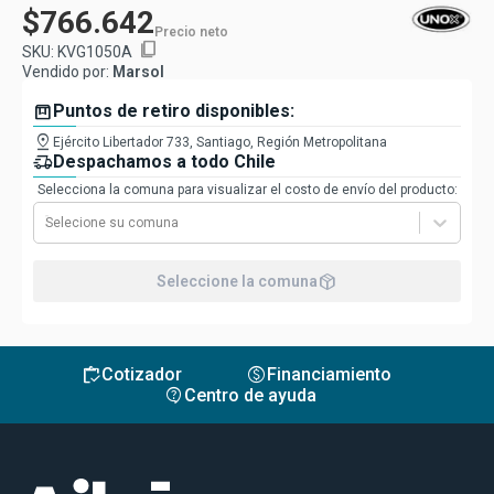
$766.642
Precio neto
content_copy
SKU:
KVG1050A
Vendido por:
Marsol
box
Puntos de retiro disponibles:
pin_drop
Ejército Libertador 733, Santiago, Región Metropolitana
delivery_truck_speed
Despachamos a todo Chile
Selecciona la comuna para visualizar el costo de envío del producto:
Selecione su comuna
package_2
Seleccione la comuna
inventory
monetization_on
Cotizador
Financiamiento
contact_support
Centro de ayuda