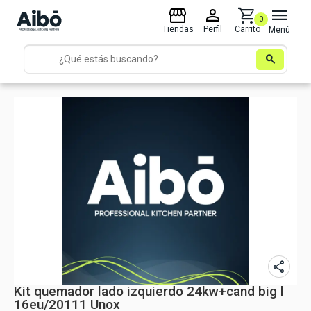
storefront
person
shopping_cart
menu
0
Tiendas
Perfil
Carrito
Menú
search
share
Kit quemador lado izquierdo 24kw+cand big l
16eu/20111 Unox