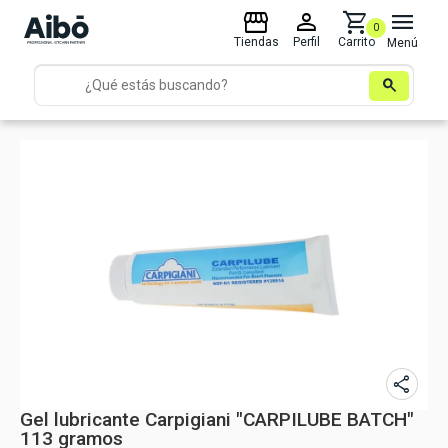
storefront
person
shopping_cart
menu
0
Tiendas
Perfil
Carrito
Menú
search
share
Gel lubricante Carpigiani "CARPILUBE BATCH"
113 gramos