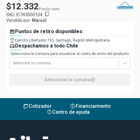
$12.332
Precio neto
content_copy
SKU:
IC743000104
Vendido por:
Marsol
box
Puntos de retiro disponibles:
pin_drop
Ejército Libertador 733, Santiago, Región Metropolitana
delivery_truck_speed
Despachamos a todo Chile
Selecciona la comuna para visualizar el costo de envío del producto:
Selecione su comuna
package_2
Seleccione la comuna
inventory
monetization_on
Cotizador
Financiamiento
contact_support
Centro de ayuda