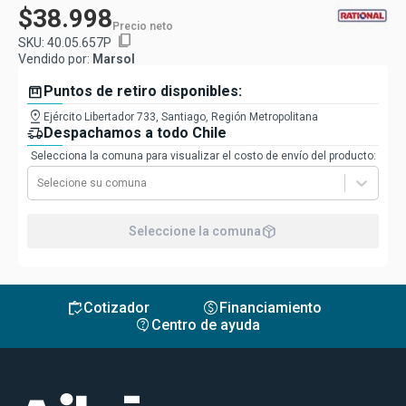
$38.998
Precio neto
content_copy
SKU:
40.05.657P
Vendido por:
Marsol
box
Puntos de retiro disponibles:
pin_drop
Ejército Libertador 733, Santiago, Región Metropolitana
delivery_truck_speed
Despachamos a todo Chile
Selecciona la comuna para visualizar el costo de envío del producto:
Selecione su comuna
package_2
Seleccione la comuna
inventory
monetization_on
Cotizador
Financiamiento
contact_support
Centro de ayuda