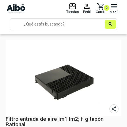
storefront
person
shopping_cart
menu
0
Tiendas
Perfil
Carrito
Menú
search
share
Filtro entrada de aire lm1 lm2; f-g tapón
Rational