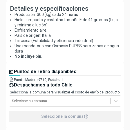
Detalles y especificaciones
Producción: 300 [kg] cada 24 horas.
Hielo compacto y cristalino tamaño E de
41 gramos
(Lujo
y mínima dilución)
Enfriamiento aire.
País de origen: Italia
Trifásica.(Estabilidad y eficiencia industrial)
Uso mandatorio con Ósmosis PURES para zonas de agua
dura
No incluye bin.
box
Puntos de retiro disponibles:
pin_drop
Puerto Madero 9710, Pudahuel
delivery_truck_speed
Despachamos a todo Chile
Selecciona la comuna para visualizar el costo de envío del producto:
Selecione su comuna
package_2
Seleccione la comuna