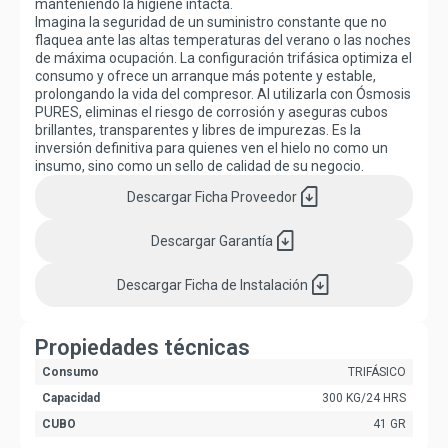
manteniendo la higiene intacta.
Imagina la seguridad de un suministro constante que no
flaquea ante las altas temperaturas del verano o las noches
de máxima ocupación. La configuración trifásica optimiza el
consumo y ofrece un arranque más potente y estable,
prolongando la vida del compresor. Al utilizarla con
Ósmosis
PURES
, eliminas el riesgo de corrosión y aseguras cubos
brillantes, transparentes y libres de impurezas. Es la
inversión definitiva para quienes ven el hielo no como un
insumo, sino como un sello de calidad de su negocio.
sim_card_download
Descargar
Ficha Proveedor
sim_card_download
Descargar
Garantía
sim_card_download
Descargar
Ficha de Instalación
Propiedades técnicas
Consumo
TRIFÁSICO
Capacidad
300 KG/24 HRS
CUBO
41 GR