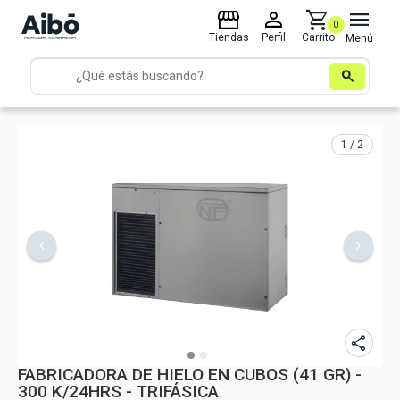
storefront
person
shopping_cart
menu
0
Tiendas
Perfil
Carrito
Menú
search
1 / 2
share
FABRICADORA DE HIELO EN CUBOS (41 GR) -
300 K/24HRS - TRIFÁSICA