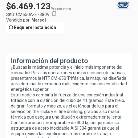
$6.469.123
Precio neto
content_copy
SKU:
CM650A-E -380V
Vendido por:
Marsol
info
Requiere instalación
Información del producto
¿Buscas la máxima potencia y el hielo más imponente del
mercado? Para las operaciones que no conocen de pausas,
presentamos la
NTF CM-650 Trifásica
, la máquina diseñada
para dominar la demanda más exigente con una estabilidad
energética superior.
Este modelo combina la fuerza de una conexión industrial
trifásica con la distinción del
cubo de 41 gramos
. Este hielo,
de gran formato y macizo, es el estándar de lujo para el
servicio
on the rocks
y el
fine drinking
, gracias a su masa
térmica que asegura una dilución extremadamente lenta.
Con una producción imparable de
300 kg por jornada
, su
estructura de
acero inoxidable AISI 304
garantiza que el
equipo resista las condiciones más duras de trabajo