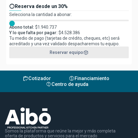
paid
Reserva desde un 30%
Selecciona la cantidad a abonar:
Abono total:
$
1.940.737
Y lo que falta por pagar:
$
4.528.386
Tu medio de pago (tarjetas de crédito, cheques, etc) será
acreditado y una vez validado despacharemos tu equipo.
package_2
Reservar equipo
inventory
monetization_on
Cotizador
Financiamiento
contact_support
Centro de ayuda
Somos la plataforma que reúne la mejor y más completa
oferta de productos y servicios para el mercado