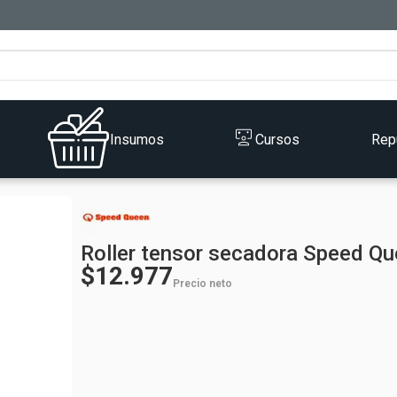
Insumos
Cursos
Rep
Roller tensor secadora Speed Q
$12.977
Precio neto