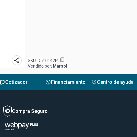
share
content_copy
SKU:
D510142P
Vendido por:
Marsol
inventory
monetization_on
contact_support
Cotizador
Financiamiento
Centro de ayuda
Compra Seguro