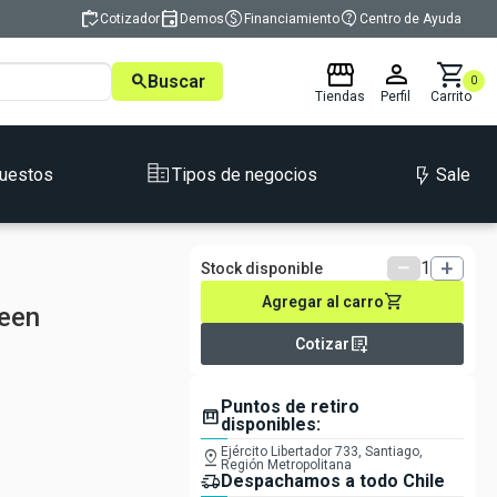
inventory
event
monetization_on
contact_support
Cotizador
Demos
Financiamiento
Centro de Ayuda
storefront
person
shopping_cart
search
Buscar
0
Tiendas
Perfil
Carrito
Sale
uestos
Tipos de negocios
remove
1
add
Stock disponible
shopping_cart
Agregar al carro
ueen
list_alt_add
Cotizar
Puntos de retiro
box
disponibles:
Ejército Libertador 733, Santiago,
pin_drop
Región Metropolitana
delivery_truck_speed
Despachamos a todo Chile