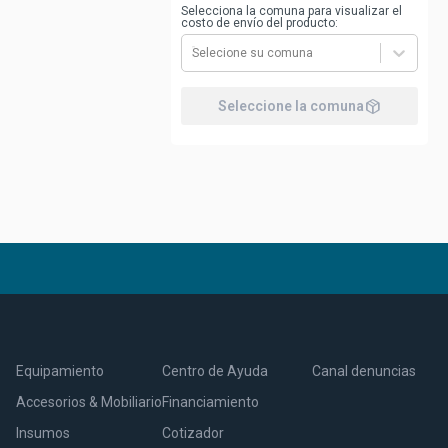
Selecciona la comuna para visualizar el
costo de envío del producto:
Selecione su comuna
package_2
Seleccione la comuna
Equipamiento
Centro de Ayuda
Canal denuncias
Accesorios & Mobiliario
Financiamiento
Insumos
Cotizador