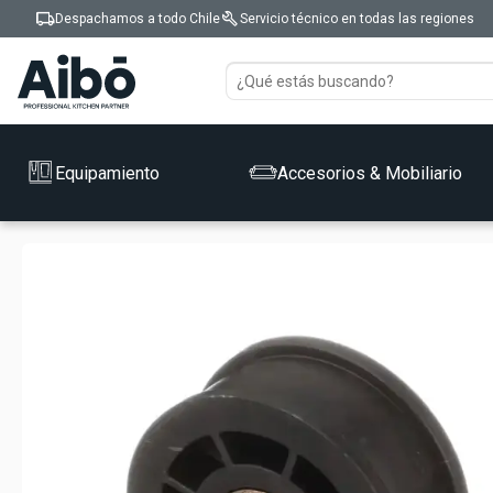
local_shipping
build
Despachamos a todo Chile
Servicio técnico en todas las regiones
Equipamiento
Accesorios & Mobiliario