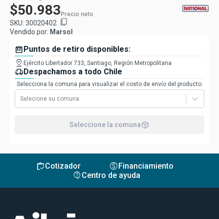
$50.983
Precio neto
content_copy
SKU:
30020402
Vendido por:
Marsol
box
Puntos de retiro disponibles:
pin_drop
Ejército Libertador 733, Santiago, Región Metropolitana
delivery_truck_speed
Despachamos a todo Chile
Selecciona la comuna para visualizar el costo de envío del producto:
Selecione su comuna
package_2
Seleccione la comuna
inventory
monetization_on
Cotizador
Financiamiento
contact_support
Centro de ayuda