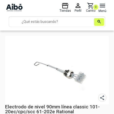
storefront
person
shopping_cart
menu
0
Tiendas
Perfil
Carrito
Menú
search
share
Electrodo de nivel 90mm línea classic 101-
20ec/cpc/scc 61-202e Rational