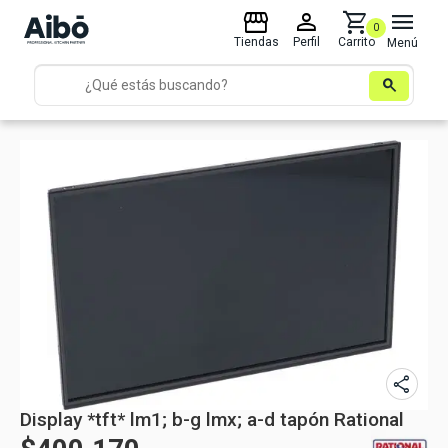
storefront
person
shopping_cart
menu
0
Tiendas
Perfil
Carrito
Menú
search
share
Display *tft* lm1; b-g lmx; a-d tapón Rational