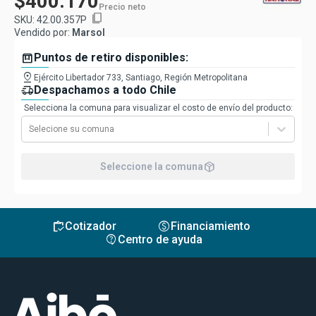
$400.170
Precio neto
content_copy
SKU:
42.00.357P
Vendido por:
Marsol
box
Puntos de retiro disponibles:
pin_drop
Ejército Libertador 733, Santiago, Región Metropolitana
delivery_truck_speed
Despachamos a todo Chile
Selecciona la comuna para visualizar el costo de envío del producto:
Selecione su comuna
package_2
Seleccione la comuna
inventory
monetization_on
Cotizador
Financiamiento
contact_support
Centro de ayuda