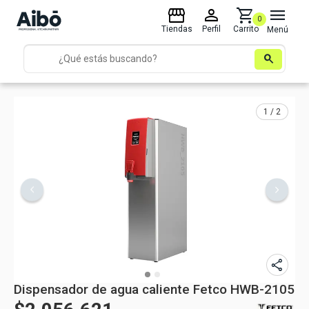
storefront
person
shopping_cart
menu
0
Tiendas
Perfil
Carrito
Menú
search
1 / 2
share
Dispensador de agua caliente Fetco HWB-2105