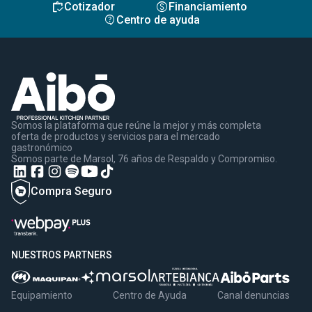
inventory
monetization_on
Cotizador
Financiamiento
contact_support
Centro de ayuda
Somos la plataforma que reúne la mejor y más completa
oferta de productos y servicios para el mercado
gastronómico
Somos parte de Marsol, 76 años de Respaldo y Compromiso.
Compra Seguro
NUESTROS PARTNERS
Equipamiento
Centro de Ayuda
Canal denuncias