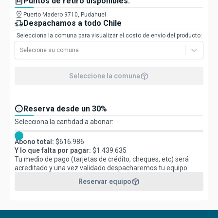
box
Puntos de retiro disponibles:
pin_drop
Puerto Madero 9710, Pudahuel
delivery_truck_speed
Despachamos a todo Chile
Selecciona la comuna para visualizar el costo de envío del producto:
Selecione su comuna
package_2
Seleccione la comuna
paid
Reserva desde un 30%
Selecciona la cantidad a abonar:
Abono total:
$
616.986
Y lo que falta por pagar:
$
1.439.635
Tu medio de pago (tarjetas de crédito, cheques, etc) será
acreditado y una vez validado despacharemos tu equipo.
package_2
Reservar equipo