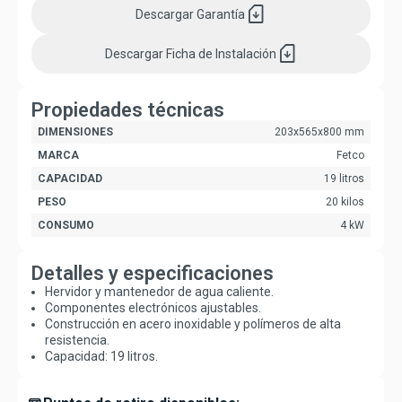
sim_card_download
Descargar
Garantía
sim_card_download
Descargar
Ficha de Instalación
Propiedades técnicas
DIMENSIONES
203x565x800 mm
MARCA
Fetco
CAPACIDAD
19 litros
PESO
20 kilos
CONSUMO
4 kW
Detalles y especificaciones
Hervidor y mantenedor de agua caliente.
Componentes electrónicos ajustables.
Construcción en acero inoxidable y polímeros de alta
resistencia.
Capacidad: 19 litros.