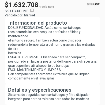
$1.632.708
Precio neto
content_copy
SKU:
FB-DF HMB
Vendido por:
Marsol
Información del producto
DOBLE FUNCIONALIDAD. Actúa como cortafuegos
recolectando las cenizas y las partículas sólidas y
manteniendo
el entorno seguro. También actúa como disipador
reduciendo la temperatura del humo gracias a las entradas
de aire
laterales.
ESPACIO OPTIMIZADO. Diseñado para ser compacto,
posicionado en la parte posterior del horno para ofrecer una
gran superficie útil al soporte de bandejas.
FÁCIL MANTENIMIENTO Y LIMPIEZA.
Con componentes fácilmente extraíbles que se limpian
cómodamente en el lavavajillas.
Detalles y especificaciones
Sistema de seguridad con cortafuegos y filtro disipador
integrado para hornos mibrasa para todos los modelos.