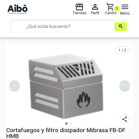
storefront
person
shopping_cart
menu
0
Tiendas
Perfil
Carrito
Menú
search
1 / 2
share
Cortafuegos y filtro disipador Mibrasa FB-DF
HMB