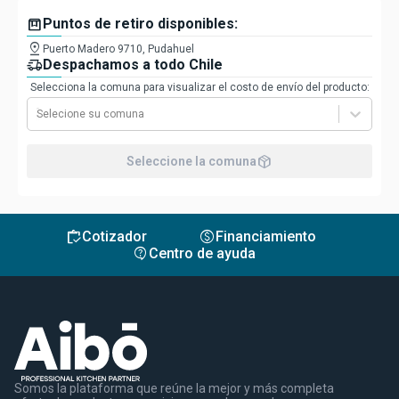
box
Puntos de retiro disponibles:
pin_drop
Puerto Madero 9710, Pudahuel
delivery_truck_speed
Despachamos a todo Chile
Selecciona la comuna para visualizar el costo de envío del producto:
Selecione su comuna
package_2
Seleccione la comuna
inventory
monetization_on
Cotizador
Financiamiento
contact_support
Centro de ayuda
Somos la plataforma que reúne la mejor y más completa