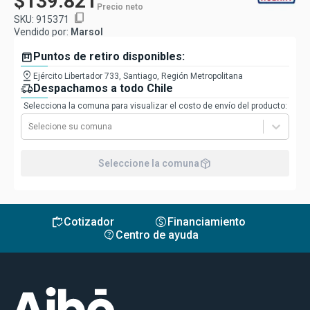
$139.821
Precio neto
content_copy
SKU:
915371
Vendido por:
Marsol
box
Puntos de retiro disponibles:
pin_drop
Ejército Libertador 733, Santiago, Región Metropolitana
delivery_truck_speed
Despachamos a todo Chile
Selecciona la comuna para visualizar el costo de envío del producto:
Selecione su comuna
package_2
Seleccione la comuna
inventory
monetization_on
Cotizador
Financiamiento
contact_support
Centro de ayuda