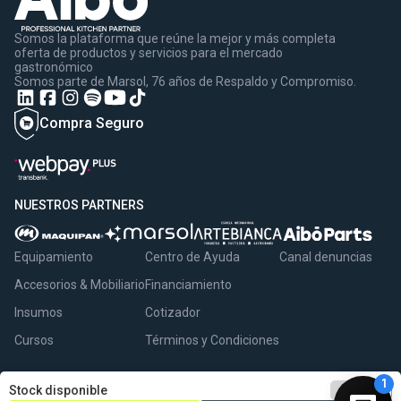
Somos la plataforma que reúne la mejor y más completa
oferta de productos y servicios para el mercado
gastronómico
Somos parte de Marsol, 76 años de Respaldo y Compromiso.
Compra Seguro
NUESTROS PARTNERS
Equipamiento
Centro de Ayuda
Canal denuncias
Accesorios & Mobiliario
Financiamiento
Insumos
Cotizador
Cursos
Términos y Condiciones
remove
1
add
Stock disponible