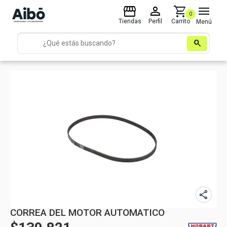
storefront
person
shopping_cart
menu
0
Tiendas
Perfil
Carrito
Menú
search
share
CORREA DEL MOTOR AUTOMATICO