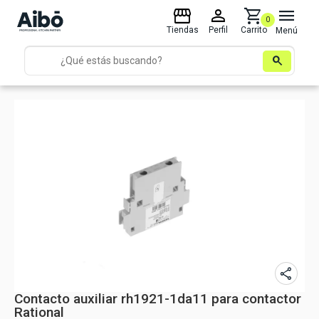
storefront
person
shopping_cart
menu
0
Tiendas
Perfil
Carrito
Menú
search
share
Contacto auxiliar rh1921-1da11 para contactor
Rational