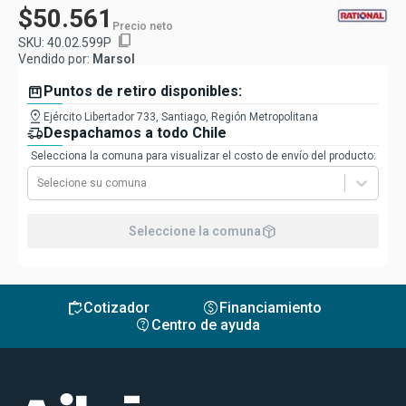
$50.561
Precio neto
content_copy
SKU:
40.02.599P
Vendido por:
Marsol
box
Puntos de retiro disponibles:
pin_drop
Ejército Libertador 733, Santiago, Región Metropolitana
delivery_truck_speed
Despachamos a todo Chile
Selecciona la comuna para visualizar el costo de envío del producto:
Selecione su comuna
package_2
Seleccione la comuna
inventory
monetization_on
Cotizador
Financiamiento
contact_support
Centro de ayuda