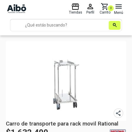
storefront
person
shopping_cart
menu
0
Tiendas
Perfil
Carrito
Menú
search
share
Carro de transporte para rack movil Rational