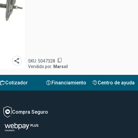
share
content_copy
SKU:
5047328
Vendido por:
Marsol
inventory
monetization_on
contact_support
Cotizador
Financiamiento
Centro de ayuda
Compra Seguro