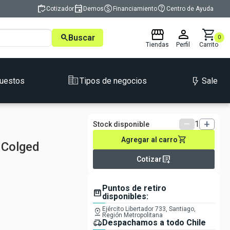
inventory
event
monetization_on
contact_support
Cotizador
Demos
Financiamiento
Centro de Ayuda
storefront
person
shopping_cart
search
Buscar
0
Tiendas
Perfil
Carrito
Sale
uestos
Tipos de negocios
remove
1
add
Stock disponible
shopping_cart
Agregar al carro
 Colged
list_alt_add
Cotizar
Puntos de retiro
box
disponibles:
Ejército Libertador 733, Santiago,
pin_drop
Región Metropolitana
delivery_truck_speed
Despachamos a todo Chile