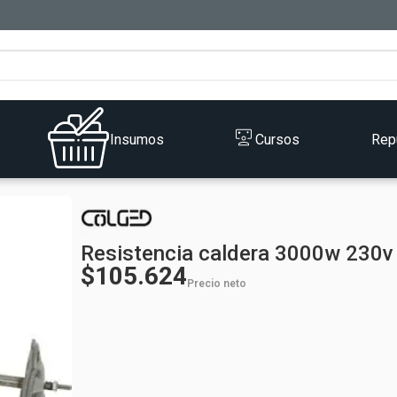
Insumos
Cursos
Rep
Resistencia caldera 3000w 230v
$105.624
Precio neto