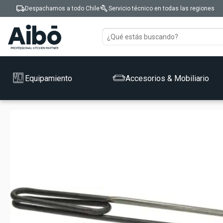
local_shipping
build
Despachamos a todo Chile
Servicio técnico en todas las regiones
Equipamiento
Accesorios & Mobiliario