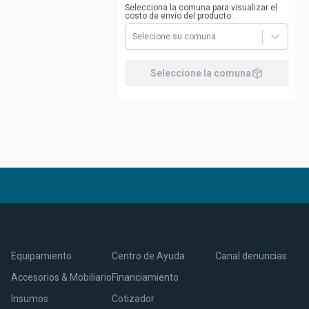
Selecciona la comuna para visualizar el
costo de envío del producto:
Selecione su comuna
package_2
Seleccione la comuna
Equipamiento
Centro de Ayuda
Canal denuncias
Accesorios & Mobiliario
Financiamiento
Insumos
Cotizador