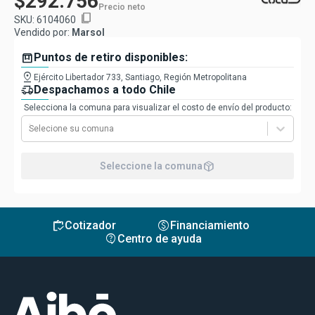
$292.756
Precio neto
content_copy
SKU:
6104060
Vendido por:
Marsol
box
Puntos de retiro disponibles:
pin_drop
Ejército Libertador 733, Santiago, Región Metropolitana
delivery_truck_speed
Despachamos a todo Chile
Selecciona la comuna para visualizar el costo de envío del producto:
Selecione su comuna
package_2
Seleccione la comuna
inventory
monetization_on
Cotizador
Financiamiento
contact_support
Centro de ayuda