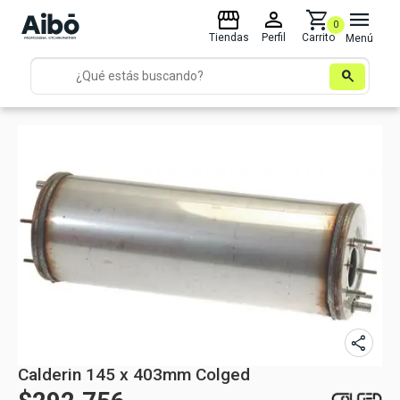
storefront
person
shopping_cart
menu
0
Tiendas
Perfil
Carrito
Menú
search
share
Calderin 145 x 403mm Colged