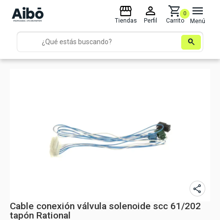
storefront
person
shopping_cart
menu
0
Tiendas
Perfil
Carrito
Menú
search
share
Cable conexión válvula solenoide scc 61/202
tapón Rational