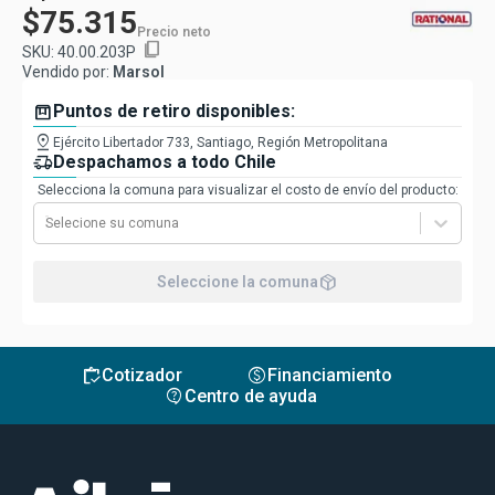
$75.315
Precio neto
content_copy
SKU:
40.00.203P
Vendido por:
Marsol
box
Puntos de retiro disponibles:
pin_drop
Ejército Libertador 733, Santiago, Región Metropolitana
delivery_truck_speed
Despachamos a todo Chile
Selecciona la comuna para visualizar el costo de envío del producto:
Selecione su comuna
package_2
Seleccione la comuna
inventory
monetization_on
Cotizador
Financiamiento
contact_support
Centro de ayuda