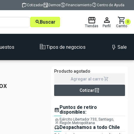
inventory
event
monetization_on
contact_support
Cotizador
Demos
Financiamiento
Centro de Ayuda
storefront
person
shopping_cart
search
Buscar
0
Tiendas
Perfil
Carrito
Sale
uestos
Tipos de negocios
Producto agotado
shopping_cart
Agregar al carro
nox
list_alt_add
Cotizar
Puntos de retiro
box
disponibles:
Ejército Libertador 733, Santiago,
pin_drop
Región Metropolitana
delivery_truck_speed
Despachamos a todo Chile