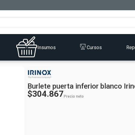
Insumos
Cursos
Rep
Burlete puerta inferior blanco Iri
$304.867
Precio neto