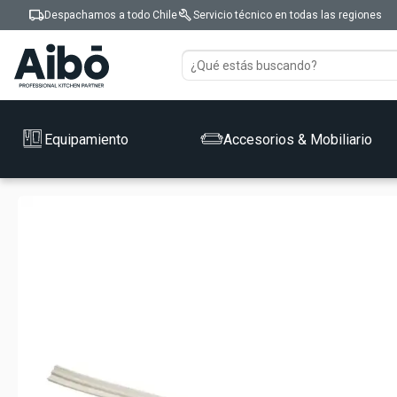
local_shipping
build
Despachamos a todo Chile
Servicio técnico en todas las regiones
Equipamiento
Accesorios & Mobiliario