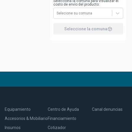
Selecciona la comuna para visualizar el
costo de envío del producto:
Selecione su comuna
package_2
Seleccione la comuna
Equipamiento
Centro de Ayuda
Canal denuncias
Accesorios & Mobiliario
Financiamiento
Insumos
Cotizador