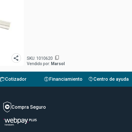
share
content_copy
SKU:
1010620
Vendido por:
Marsol
inventory
monetization_on
contact_support
Cotizador
Financiamiento
Centro de ayuda
Compra Seguro