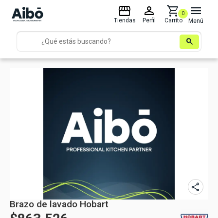
storefront
person
shopping_cart
menu
0
Tiendas
Perfil
Carrito
Menú
search
share
Brazo de lavado Hobart