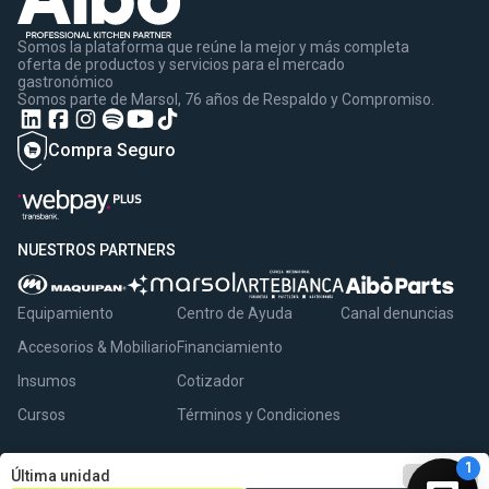
Somos la plataforma que reúne la mejor y más completa
oferta de productos y servicios para el mercado
gastronómico
Somos parte de Marsol, 76 años de Respaldo y Compromiso.
Compra Seguro
NUESTROS PARTNERS
Equipamiento
Centro de Ayuda
Canal denuncias
Accesorios & Mobiliario
Financiamiento
Insumos
Cotizador
Cursos
Términos y Condiciones
remove
1
add
Última unidad