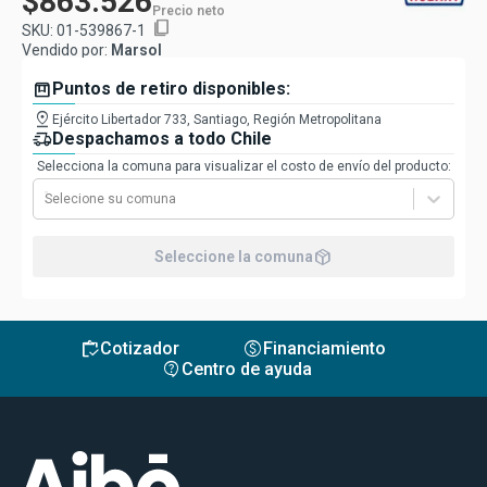
$863.526
Precio neto
content_copy
SKU:
01-539867-1
Vendido por:
Marsol
box
Puntos de retiro disponibles:
pin_drop
Ejército Libertador 733, Santiago, Región Metropolitana
delivery_truck_speed
Despachamos a todo Chile
Selecciona la comuna para visualizar el costo de envío del producto:
Selecione su comuna
package_2
Seleccione la comuna
inventory
monetization_on
Cotizador
Financiamiento
contact_support
Centro de ayuda