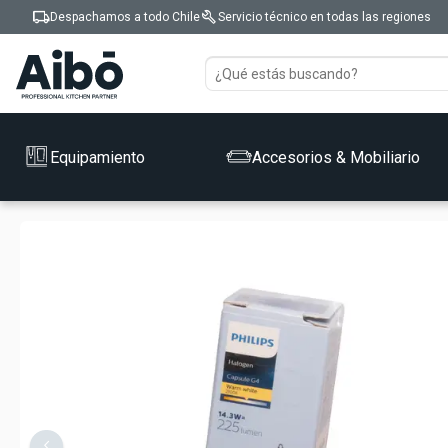
local_shipping
build
Despachamos a todo Chile
Servicio técnico en todas las regiones
Equipamiento
Accesorios & Mobiliario