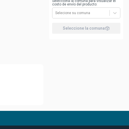
Selecciona la comuna para visualizar el
costo de envío del producto:
Selecione su comuna
package_2
Seleccione la comuna