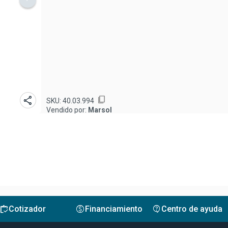
share
content_copy
SKU:
40.03.994
Vendido por:
Marsol
inventory
monetization_on
contact_support
Cotizador
Financiamiento
Centro de ayuda