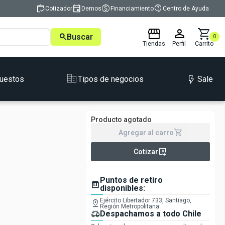
inventory
event
monetization_on
contact_support
Cotizador
Demos
Financiamiento
Centro de Ayuda
storefront
person
shopping_cart
search
Buscar
0
Tiendas
Perfil
Carrito
Sale
uestos
Tipos de negocios
Producto agotado
shopping_cart
Agregar al carro
list_alt_add
Cotizar
Puntos de retiro
box
disponibles:
Ejército Libertador 733, Santiago,
pin_drop
Región Metropolitana
delivery_truck_speed
Despachamos a todo Chile