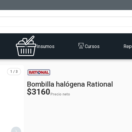
Insumos
Cursos
Rep
1 / 3
Bombilla halógena Rational
$3160
Precio neto