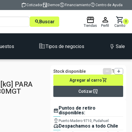
inventory
event
monetization_on
contact_support
Cotizador
Demos
Financiamiento
Centro de Ayuda
storefront
person
shopping_cart
search
Buscar
0
Tiendas
Perfil
Carrito
Sale
uestos
Tipos de negocios
remove
1
add
Stock disponible
shopping_cart
Agregar al carro
[kG] PARA
30MGT
list_alt_add
Cotizar
Puntos de retiro
box
disponibles:
pin_drop
Puerto Madero 9710, Pudahuel
delivery_truck_speed
Despachamos a todo Chile