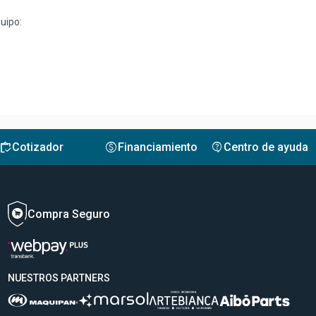
uipo:
inventory
monetization_on
contact_support
Cotizador
Financiamiento
Centro de ayuda
Compra Seguro
NUESTROS PARTNERS