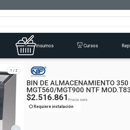
Insumos
Cursos
Rep
1 / 2
BIN DE ALMACENAMIENTO 350 
MGT560/MGT900 NTF MOD.T8
$2.516.861
Precio neto
info
Requiere instalación