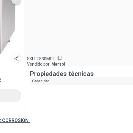
share
content_copy
SKU:
T830MGT
Vendido por:
Marsol
Propiedades técnicas
R
Capacidad
R CORROSIÓN.