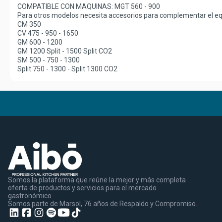
COMPATIBLE CON MAQUINAS: MGT 560 - 900
Para otros modelos necesita accesorios para complementar el eq
CM 350
CV 475 - 950 - 1650
GM 600 - 1200
GM 1200 Split - 1500 Split CO2
SM 500 - 750 - 1300
Split 750 - 1300 - Split 1300 CO2
Somos la plataforma que reúne la mejor y más completa
oferta de productos y servicios para el mercado
gastronómico
Somos parte de Marsol, 76 años de Respaldo y Compromiso.