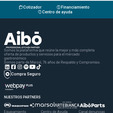
inventory
monetization_on
Cotizador
Financiamiento
contact_support
Centro de ayuda
Somos la plataforma que reúne la mejor y más completa
oferta de productos y servicios para el mercado
gastronómico
Somos parte de Marsol, 76 años de Respaldo y Compromiso.
Compra Seguro
NUESTROS PARTNERS
Equipamiento
Centro de Ayuda
Canal denuncias