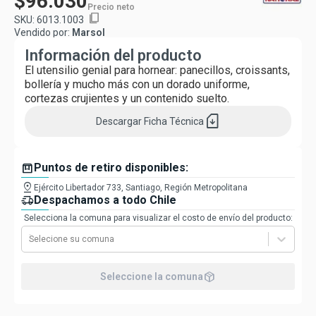
$96.030
Precio neto
content_copy
SKU:
6013.1003
Vendido por:
Marsol
Información del producto
El utensilio genial para hornear: panecillos, croissants,
bollería y mucho más con un dorado uniforme,
cortezas crujientes y un contenido suelto.
sim_card_download
Descargar
Ficha Técnica
box
Puntos de retiro disponibles:
pin_drop
Ejército Libertador 733, Santiago, Región Metropolitana
delivery_truck_speed
Despachamos a todo Chile
Selecciona la comuna para visualizar el costo de envío del producto:
Selecione su comuna
package_2
Seleccione la comuna