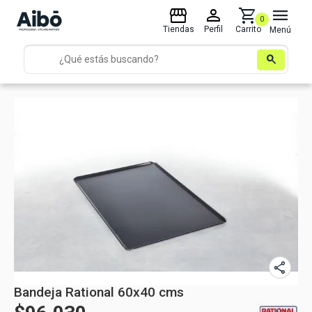
storefront
person
shopping_cart
menu
0
Tiendas
Perfil
Carrito
Menú
search
share
Bandeja Rational 60x40 cms